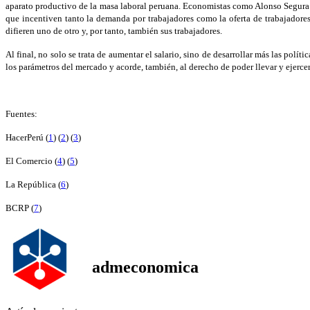
aparato productivo de la masa laboral peruana. Economistas como Alonso Segura y
que incentiven tanto la demanda por trabajadores como la oferta de trabajadore
difieren uno de otro y, por tanto, también sus trabajadores.
Al final, no solo se trata de aumentar el salario, sino de desarrollar más las pol
los parámetros del mercado y acorde, también, al derecho de poder llevar y ejerce
Fuentes:
HacerPerú (
1
) (
2
) (
3
)
El Comercio (
4
) (
5
)
La República (
6
)
BCRP (
7
)
admeconomica