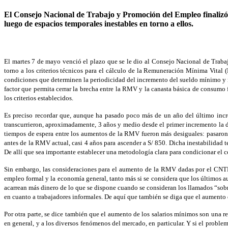
El Consejo Nacional de Trabajo y Promoción del Empleo finalizó la
luego de espacios temporales inestables en torno a ellos.
El martes 7 de mayo venció el plazo que se le dio al Consejo Nacional de Traba
torno a los criterios técnicos para el cálculo de la Remuneración Mínima Vita
condiciones que determinen la periodicidad del incremento del sueldo mínimo y no
factor que permita cerrar la brecha entre la RMV y la canasta básica de consumo f
los criterios establecidos.
Es preciso recordar que, aunque ha pasado poco más de un año del último incr
transcurrieron, aproximadamente, 3 años y medio desde el primer incremento la dé
tiempos de espera entre los aumentos de la RMV fueron más desiguales: pasaron 3
antes de la RMV actual, casi 4 años para ascender a S/ 850. Dicha inestabilidad 
De allí que sea importante establecer una metodología clara para condicionar el
Sin embargo, las consideraciones para el aumento de la RMV dadas por el CNTPE
empleo formal y la economía general, tanto más si se considera que los últimos 
acarrean más dinero de lo que se dispone cuando se consideran los llamados “sob
en cuanto a trabajadores informales. De aquí que también se diga que el aumento 
Por otra parte, se dice también que el aumento de los salarios mínimos son una 
en general, y a los diversos fenómenos del mercado, en particular. Y si el probl