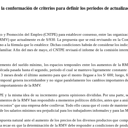
 conformación de criterios para definir los periodos de actualizac
jo y Promoción del Empleo (CNTPE) para establecer consenso, entre las organizac
l (RMV) que actualmente es de S/930. La propuesta que se está revisando en la Co
 a la fórmula que lo establece. Dichas condiciones habrán de considerar los indicad
amiliar. A fin del mes de mayo, el CNTPE revisará el informe de la comisión interna 
emento del sueldo mínimo, los espacios temporales entre los aumentos de la RMV 
cada pasada hasta el segundo, periodo el cual se mantuvo ligeramente constante en 
 meses desde el último aumento para que el monto llegase a los S/ 600; luego, 6 m
temporal genera incertidumbre y no sigue paralelamente los cambios importantes de 
 comportamiento de la RMV.
 y la misma idea de su incremento genera opiniones divididas. Por una parte, se 
aumentos de la RMV han respondido a momentos políticos difíciles, antes que a anál
recostos” que una empresa debe conllevar. Todo ello causa que el costo de mantener
de los salarios mínimos sea perjudicial para los trabajadores informales y para las
respuesta natural ante el aumento de los precios de los diversos productos que com
ema recae en que la determinación de la RMV debe responder a condiciones de produc