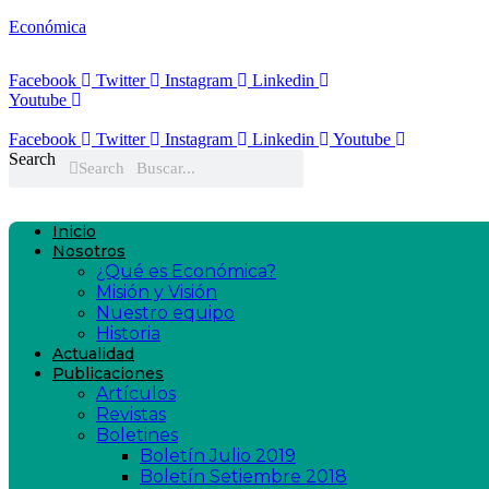
Económica
Facebook
Twitter
Instagram
Linkedin
Youtube
Facebook
Twitter
Instagram
Linkedin
Youtube
Search
Search
Inicio
Nosotros
¿Qué es Económica?
Misión y Visión
Nuestro equipo
Historia
Actualidad
Publicaciones
Artículos
Revistas
Boletines
Boletín Julio 2019
Boletín Setiembre 2018