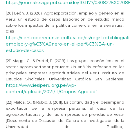
https://journals.sagepub.com/doi/10.1177/0308275X0708
[20] León, J. (2020). Agroexportación, empleo y género en el
Perú: un estudio de casos. Elaboración de estudio marco
sobre los impactos de la política comercial en la sierra rural.
CIES.
https://centroderecursos.cultura.pe/es/registrobibliog
empleo-y-g%C3%A9nero-en-el-per%C3%BA-un-
estudio-de-casos
[21] Maggi, G., & Pretel, E. (2018). Los grupos económicos en el
sector agroexportador peruano: Un análisis enfocado en las
principales empresas agroindustriales del Perú. Instituto de
Estudios Sindicales. Universidad Católica San Sapiense.
https://www.iesiperu.org.pe/wp-
content/uploads/2021/11/Grupos-Agro.pdf
[22] Malca, O., & Rubio, J. (2011). La continuidad y el desempeño
exportador de la empresa peruana: el caso de las
agroexportadoras y de las empresas de prendas de vestir
[Documento de Discusión del Centro de Investigación de la
Universidad del Pacífico].