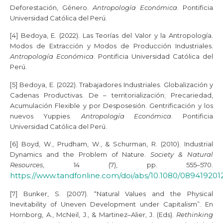
Deforestación, Género.
Antropología Económica
. Pontificia
Universidad Católica del Perú.
[4] Bedoya, E. (2022). Las Teorías del Valor y la Antropología.
Modos de Extracción y Modos de Producción Industriales.
Antropología Económica
. Pontificia Universidad Católica del
Perú.
[5] Bedoya, E. (2022). Trabajadores Industriales. Globalización y
Cadenas Productivas. De – territorialización; Precariedad,
Acumulación Flexible y por Desposesión. Gentrificación y los
nuevos Yuppies.
Antropología Económica
. Pontificia
Universidad Católica del Perú.
[6] Boyd, W., Prudham, W., & Schurman, R. (2010). Industrial
Dynamics and the Problem of Nature.
Society & Natural
Resources
, 14 (7), pp. 555–570.
https://www.tandfonline.com/doi/abs/10.1080/08941920
[7] Bunker, S. (2007). “Natural Values and the Physical
Inevitability of Uneven Development under Capitalism”. En
Hornborg, A., McNeil, J., & Martinez–Alier, J. (Eds).
Rethinking