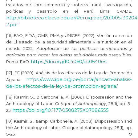
tratados de libre comercio y pobreza rural. Investigación,
políticas y desarrollo en el Perú. Lima: GRADE.
http://biblioteca.clacso.edu.ar/Peru/grade/201005130204
2.pdf
[16] FAO, FIDA, OMS, PMA y UNICEF. (2022). Versión resumida
de El estado de la seguridad alimentaria y la nutrición en el
mundo 2022.
Adaptación de las políticas alimentarias y
agrícolas para hacer las dietas saludables más asequibles
.
https://doi.org/10.4060/cc0640es
Roma: FAO.
[17] IPE (2020). Análisis de los efectos de la Ley de Promoción
https://www.ipe.org.pe/portal/ancash-analisis-
Agraria.
de-los-efectos-de-la-ley-de-promocion-agraria/
[18] Kasmir, S., & Carbonella, A. (2008). Dispossession and the
Anthropology of Labor.
Critique of Anthropology
, 28(1), pp. 5–
https://doi.org/10.1177/0308275X07086555
25.
[19] Kasmir, S., &amp; Carbonella, A. (2008). Dispossession and
the Anthropology of Labor. Critique of Anthropology, 28(1), pp.
5–25. 19