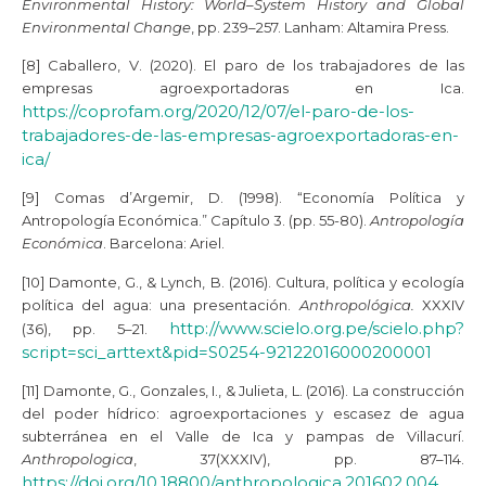
Environmental History: World–System History and Global
Environmental Change
, pp. 239–257. Lanham: Altamira Press.
[8] Caballero, V. (2020). El paro de los trabajadores de las
empresas agroexportadoras en Ica.
https://coprofam.org/2020/12/07/el-paro-de-los-
trabajadores-de-las-empresas-agroexportadoras-en-
ica/
[9] Comas d’Argemir, D. (1998). “Economía Política y
Antropología Económica.” Capítulo 3. (pp. 55-80).
Antropología
Económica
. Barcelona: Ariel.
[10] Damonte, G., & Lynch, B. (2016). Cultura, política y ecología
política del agua: una presentación.
Anthropológica.
XXXIV
http://www.scielo.org.pe/scielo.php?
(36), pp. 5–21.
script=sci_arttext&pid=S0254-92122016000200001
[11] Damonte, G., Gonzales, I., & Julieta, L. (2016). La construcción
del poder hídrico: agroexportaciones y escasez de agua
subterránea en el Valle de Ica y pampas de Villacurí.
Anthropologica
, 37(XXXIV), pp. 87–114.
https://doi.org/10.18800/anthropologica.201602.004