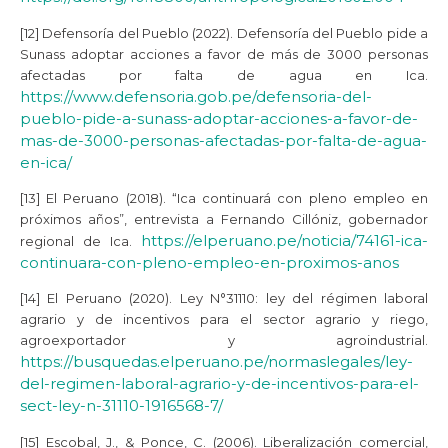
[12] Defensoría del Pueblo (2022). Defensoría del Pueblo pide a
Sunass adoptar acciones a favor de más de 3000 personas
afectadas por falta de agua en Ica.
https://www.defensoria.gob.pe/defensoria-del-
pueblo-pide-a-sunass-adoptar-acciones-a-favor-de-
mas-de-3000-personas-afectadas-por-falta-de-agua-
en-ica/
[13] El Peruano (2018). “Ica continuará con pleno empleo en
próximos años”, entrevista a Fernando Cillóniz, gobernador
https://elperuano.pe/noticia/74161-ica-
regional de Ica.
continuara-con-pleno-empleo-en-proximos-anos
[14] El Peruano (2020). Ley N°31110: ley del régimen laboral
agrario y de incentivos para el sector agrario y riego,
agroexportador y agroindustrial.
https://busquedas.elperuano.pe/normaslegales/ley-
del-regimen-laboral-agrario-y-de-incentivos-para-el-
sect-ley-n-31110-1916568-7/
[15] Escobal, J., & Ponce, C. (2006). Liberalización comercial,