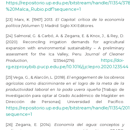
https://repositorio.up.edu.pe/bitstream/handle/11354/3
%20Malca_Rubio.pdf?sequence=1
[23] Marx, K. [1967] 2013.
El Capital: crítica de la economía
política (Volumen 1)
. Madrid: Siglo XXI Editores.
[24] Salmoral, G. & Carbó, A. & Zegarra, E. & Knox, J., & Rey, D.
(2020). Reconciling irrigation demands for agricultural
expansion with environmental sustainability – A preliminary
assessment for the Ica Valley, Peru.
Journal of Cleaner
https://doi-
Production
, 123544(276).
rg.ezproxybib.pucp.edu.pe/10.1016/j.jclepro.2020.123544
[25] Vega, G., & Alarcón, L. (2018).
El engagement de los obreros
agrícolas como discriminante en el logro de la meta de la
productividad laboral en la poda uvera iqueña
[Trabajo de
Investigación para optar al Grado Académico de Magíster en
Dirección de Personas]. Universidad del Pacífico.
https://repositorio.up.edu.pe/bitstream/handle/11354/20
sequence=1
[26] Zegarra, E. (2014).
Economía del agua: conceptos y