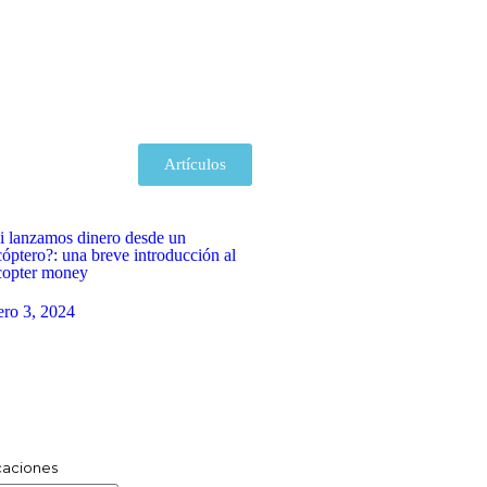
Artículos
i lanzamos dinero desde un
cóptero?: una breve introducción al
copter money
ero 3, 2024
icaciones