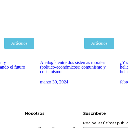
Artículos
Artículos
in y
Analogía entre dos sistemas morales
¿Y s
ando el futuro
(político-económicos): comunismo y
heli
cristianismo
heli
marzo 30, 2024
febr
Nosotros
Suscríbete
Recibe las últimas publ