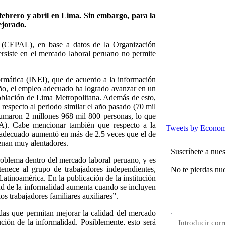
febrero y abril en Lima. Sin embargo, para la
ejorado.
 (CEPAL), en base a datos de la Organización
ersiste en el mercado laboral peruano no permite
formática (INEI), que de acuerdo a la información
ño, el empleo adecuado ha logrado avanzar en un
población de Lima Metropolitana. Además de esto,
especto al periodo similar el año pasado (70 mil
umaron 2 millones 968 mil 800 personas, lo que
A). Cabe mencionar también que respecto a la
Tweets by Econom
 adecuado aumentó en más de 2.5 veces que el de
enan muy alentadores.
Suscríbete a nues
oblema dentro del mercado laboral peruano, y es
nece al grupo de trabajadores independientes,
No te pierdas nue
atinoamérica. En la publicación de la institución
ud de la informalidad aumenta cuando se incluyen
s trabajadores familiares auxiliares”.
das que permitan mejorar la calidad del mercado
ción de la informalidad. Posiblemente, esto será