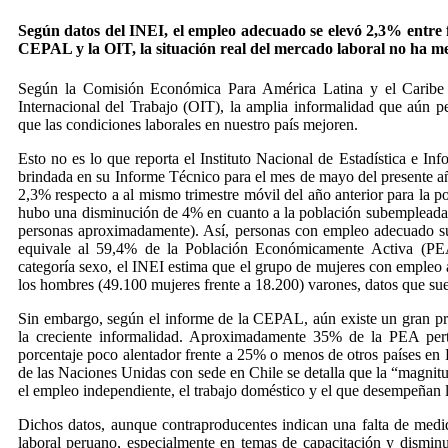
Según datos del INEI, el empleo adecuado se elevó 2,3% entre 
CEPAL y la OIT, la situación real del mercado laboral no ha m
Según la Comisión Económica Para América Latina y el Caribe
Internacional del Trabajo (OIT), la amplia informalidad que aún p
que las condiciones laborales en nuestro país mejoren.
Esto no es lo que reporta el Instituto Nacional de Estadística e In
brindada en su Informe Técnico para el mes de mayo del presente a
2,3% respecto a al mismo trimestre móvil del año anterior para la 
hubo una disminución de 4% en cuanto a la población subempleada r
personas aproximadamente). Así, personas con empleo adecuado s
equivale al 59,4% de la Población Económicamente Activa (PE
categoría sexo, el INEI estima que el grupo de mujeres con empleo
los hombres (49.100 mujeres frente a 18.200) varones, datos que su
Sin embargo, según el informe de la CEPAL, aún existe un gran pr
la creciente informalidad. Aproximadamente 35% de la PEA perte
porcentaje poco alentador frente a 25% o menos de otros países en L
de las Naciones Unidas con sede en Chile se detalla que la “magnit
el empleo independiente, el trabajo doméstico y el que desempeñan lo
Dichos datos, aunque contraproducentes indican una falta de medi
laboral peruano, especialmente en temas de capacitación y disminu