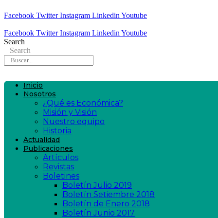
Facebook
Twitter
Instagram
Linkedin
Youtube
Facebook
Twitter
Instagram
Linkedin
Youtube
Search
Search
Inicio
Nosotros
¿Qué es Económica?
Misión y Visión
Nuestro equipo
Historia
Actualidad
Publicaciones
Artículos
Revistas
Boletines
Boletín Julio 2019
Boletín Setiembre 2018
Boletín de Enero 2018
Boletín Junio 2017