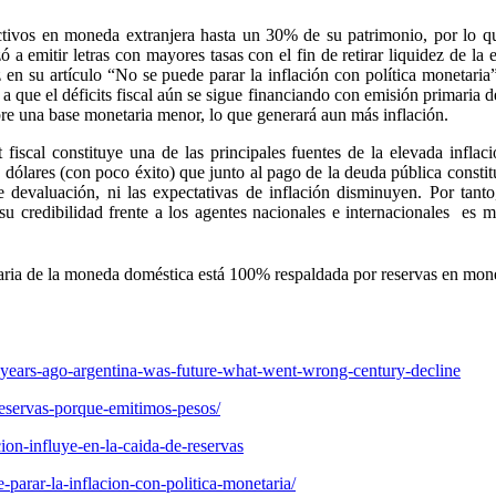
ivos en moneda extranjera hasta un 30% de su patrimonio, por lo que
 a emitir letras con mayores tasas con el fin de retirar liquidez de l
n su artículo “No se puede parar la inflación con política monetaria”
do a que el déficits fiscal aún se sigue financiando con emisión primaria 
sobre una base monetaria menor, lo que generará aun más inflación.
 fiscal constituye una de las principales fuentes de la elevada inf
dólares (con poco éxito) que junto al pago de la deuda pública constitu
e devaluación, ni las expectativas de inflación disminuyen. Por tanto
 su credibilidad frente a los agentes nacionales e internacionales e
aria de la moneda doméstica está 100% respaldada por reservas en moned
ears-ago-argentina-was-future-what-went-wrong-century-decline
eservas-porque-emitimos-pesos/
on-influye-en-la-caida-de-reservas
parar-la-inflacion-con-politica-monetaria/