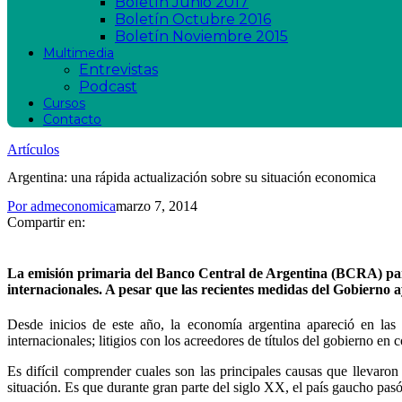
Boletín Junio 2017
Boletín Octubre 2016
Boletín Noviembre 2015
Multimedia
Entrevistas
Podcast
Cursos
Contacto
Artículos
Argentina: una rápida actualización sobre su situación economica
Por
admeconomica
marzo 7, 2014
Compartir en:
La emisión primaria del Banco Central de Argentina (BCRA) para fi
internacionales. A pesar que las recientes medidas del Gobierno a
Desde inicios de este año, la economía argentina apareció en las 
internacionales; litigios con los acreedores de títulos del gobierno en
Es difícil comprender cuales son las principales causas que llevar
situación. Es que durante gran parte del siglo XX, el país gaucho pas