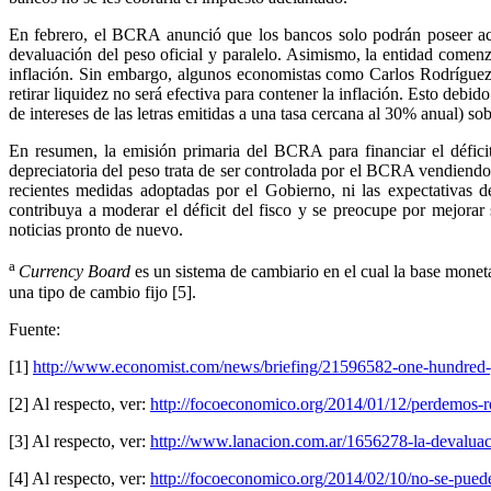
En febrero, el BCRA anunció que los bancos solo podrán poseer act
devaluación del peso oficial y paralelo. Asimismo, la entidad comenzó
inflación. Sin embargo, algunos economistas como Carlos Rodríguez e
retirar liquidez no será efectiva para contener la inflación. Esto debi
de intereses de las letras emitidas a una tasa cercana al 30% anual) 
En resumen, la emisión primaria del BCRA para financiar el déficit
depreciatoria del peso trata de ser controlada por el BCRA vendiendo 
recientes medidas adoptadas por el Gobierno, ni las expectativas d
contribuya a moderar el déficit del fisco y se preocupe por mejorar
noticias pronto de nuevo.
a
Currency Board
es un sistema de cambiario en el cual la base monet
una tipo de cambio fijo [5].
Fuente:
[1]
http://www.economist.com/news/briefing/21596582-one-hundred-y
[2] Al respecto, ver:
http://focoeconomico.org/2014/01/12/perdemos-r
[3] Al respecto, ver:
http://www.lanacion.com.ar/1656278-la-devaluaci
[4] Al respecto, ver:
http://focoeconomico.org/2014/02/10/no-se-puede-