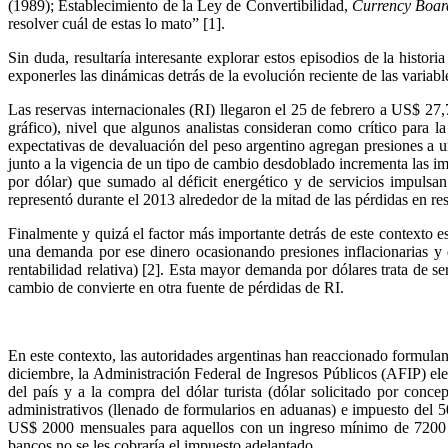
(1989); Establecimiento de la Ley de Convertibilidad,
Currency Boar
resolver cuál de estas lo mato” [1].
Sin duda, resultaría interesante explorar estos episodios de la histor
exponerles las dinámicas detrás de la evolución reciente de las varia
Las reservas internacionales (RI) llegaron el 25 de febrero a US$ 27
gráfico), nivel que algunos analistas consideran como crítico para l
expectativas de devaluación del peso argentino agregan presiones a u
junto a la vigencia de un tipo de cambio desdoblado incrementa las imp
por dólar) que sumado al déficit energético y de servicios impulsan
representó durante el 2013 alrededor de la mitad de las pérdidas en re
Finalmente y quizá el factor más importante detrás de este contexto es
una demanda por ese dinero ocasionando presiones inflacionarias y 
rentabilidad relativa) [2]. Esta mayor demanda por dólares trata de 
cambio de convierte en otra fuente de pérdidas de RI.
En este contexto, las autoridades argentinas han reaccionado formulan
diciembre, la Administración Federal de Ingresos Públicos (AFIP) el
del país y a la compra del dólar turista (dólar solicitado por conc
administrativos (llenado de formularios en aduanas) e impuesto del 
US$ 2000 mensuales para aquellos con un ingreso mínimo de 7200 pe
bancos no se les cobraría el impuesto adelantado.