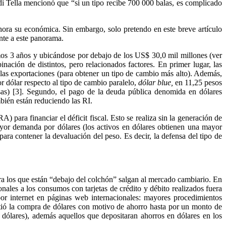
di Tella mencionó que “si un tipo recibe 700 000 balas, es complicado
a ahora su económica. Sin embargo, solo pretendo en este breve artículo
ente a este panorama.
imos 3 años y ubicándose por debajo de los US$ 30,0 mil millones (ver
nación de distintos, pero relacionados factores. En primer lugar, las
 las exportaciones (para obtener un tipo de cambio más alto). Además,
or dólar respecto al tipo de cambio paralelo,
dólar blue,
en 11,25 pesos
visas) [3]. Segundo, el pago de la deuda pública denomida en dólares
mbién están reduciendo las RI.
 para financiar el déficit fiscal. Esto se realiza sin la generación de
ayor demanda por dólares (los activos en dólares obtienen una mayor
ra contener la devaluación del peso. Es decir, la defensa del tipo de
ara los que están “debajo del colchón” salgan al mercado cambiario. En
les a los consumos con tarjetas de crédito y débito realizados fuera
 por internet en páginas web internacionales: mayores procedimientos
itió la compra de dólares con motivo de ahorro hasta por un monto de
ólares), además aquellos que depositaran ahorros en dólares en los