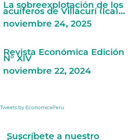
La sobreexplotación de los
acuíferos de Villacurí (Ica)
bajo una perspectiva de
economía ecológica
noviembre 24, 2025
Revista Económica Edición
N° XIV
noviembre 22, 2024
Tweets by EconomicaPeru
Suscríbete a nuestro