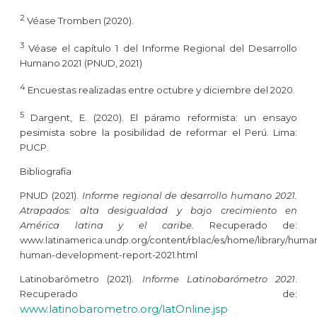
2
Véase Tromben (2020).
3
Véase el capítulo 1 del Informe Regional del Desarrollo
Humano 2021 (PNUD, 2021)
4
Encuestas realizadas entre octubre y diciembre del 2020.
5
Dargent, E. (2020). El páramo reformista: un ensayo
pesimista sobre la posibilidad de reformar el Perú. Lima:
PUCP.
Bibliografía
PNUD (2021).
Informe regional de desarrollo humano 2021.
Atrapados: alta desigualdad y bajo crecimiento en
América latina y el caribe.
Recuperado de:
www.latinamerica.undp.org/content/rblac/es/home/library/hum
human-development-report-2021.html
Latinobarómetro (2021).
Informe Latinobarómetro 2021
.
Recuperado de:
www.latinobarometro.org/latOnline.jsp