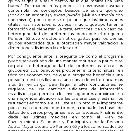
grupo asigna a la salud dentro de lo que implica una “vida
buena”. De manera más general, la cosmovisión aymara
contempla los conceptos básicos de
suma qamaña
(convivir en armonía) y
suma jakaña
(vivir en armonía con
uno mismo), por lo que se esperaría que las dimensiones
vitales más materiales no tuviesen mucho que aportar en la
formación del bienestar. Se trata, entonces, de un caso de
heterogeneidad de preferencias, dado que el programa
Pensión 65 tuvo efectos en otros gastos para los demás
grupos abarcados que sí otorgaban mayor valoración a
dimensiones distintas a la de la salud.
Por consiguiente, ante la pregunta de cómo el programa
puede ser evaluado de una manera robusta a la par que se
respete la heterogeneidad de preferencias entre los
grupos étnicos, los autores proponen el criterio natural, en
términos económicos, de que el programa beneficia a una
persona si esta es llevada a una curva de indiferencia más
alta. Sin embargo, para llegar a tales conclusiones, se
requiere de una cantidad suficiente de información
estadística que permita a los investigadores aproximarse a
una mejor identificación de las preferencias y estimar los
resultados en torno a ellas. Este es un reto muy importante
para el caso peruano, puesto que, a menudo, las bases de
datos de diversos programas resultan escasos. Finalmente,
dada las últimas medidas en torno al Plan de
Envejecimiento Saludable y Participativo de la Persona
Adulta Mayor Usuaria de Pensión 65 y a los comunicados de