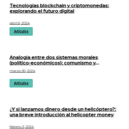
Tecnologías blockchain y criptomonedas:
explorando el futuro digital
abril 6, 2024
Artículos
Analogía entre dos sistemas morales
(político-económicos): comunismo y
cristianismo
marzo 30, 2024
Artículos
¿Y si lanzamos dinero desde un helicóptero?:
una breve introducción al helicopter money
febrero 3, 2024