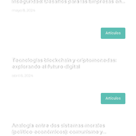
Inseguridad: Desafíos para las Empresas en
Perú.
mayo 8, 2024
Artículos
Tecnologías blockchain y criptomonedas:
explorando el futuro digital
abril 6, 2024
Artículos
Analogía entre dos sistemas morales
(político-económicos): comunismo y