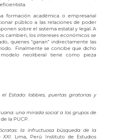
ficientista.
r una formación académica o empresarial
cionar público a las relaciones de poder
ponen sobre el sistema estatal y legal. A
nos cambien, los intereses económicos se
ado, quienes “ganan” indirectamente las
eriodo. Finalmente se concibe que dicho
el modelo neoliberal tiene como pieza
el Estado: lobbies, puertas giratorias y
uana: una mirada social a los grupos de
l de la PUCP.
ócratas: la infructuosa búsqueda de la
o XXI
. Lima, Perú: Instituto de Estudios