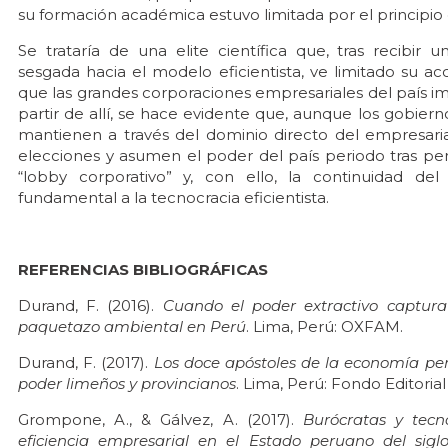
su formación académica estuvo limitada por el principio e
Se trataría de una elite científica que, tras recibi
sesgada hacia el modelo eficientista, ve limitado su ac
que las grandes corporaciones empresariales del país im
partir de allí, se hace evidente que, aunque los gobier
mantienen a través del dominio directo del empresari
elecciones y asumen el poder del país periodo tras p
“lobby corporativo” y, con ello, la continuidad d
fundamental a la tecnocracia eficientista.
REFERENCIAS BIBLIOGRÁFICAS
Durand, F. (2016).
Cuando el poder extractivo captura 
paquetazo ambiental en Perú
. Lima, Perú: OXFAM.
Durand, F. (2017).
Los doce apóstoles de la economía per
poder limeños y provincianos
. Lima, Perú: Fondo Editoria
Grompone, A., & Gálvez, A. (2017).
Burócratas y tecn
eficiencia empresarial en el Estado peruano del sigl