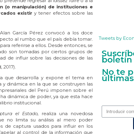
o pretende regresar al
laissez faire
o a la
n (o manipulación) de instituciones e
cados existir
y tener efectos sobre las
 Alan García Pérez convocó a los doce
Tweets by Eco
specto al rumbo que el país debía tomar.
ara referirse a ellos. Desde entonces, se
Suscríb
tado son tomadas por ciertos grupos de
boletín
 de influir sobre las decisiones de las
 2017).
No te p
últimas
ura que desarrolla y expone el tema en
za y dinámica en la que se construyen las
mpresariales del Perú imponen sobre el
dicha dinámica de poder, ya que esta hace
ibrio institucional.
aptura el Estado,
realiza una novedosa
e no limita su análisis al mero poder
 de captura usados para influir en los
apelar al control de la información que