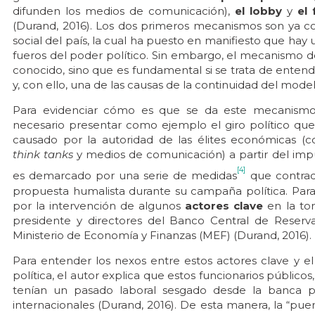
difunden los medios de comunicación),
el lobby
y
el
(Durand, 2016). Los dos primeros mecanismos son ya con
social del país, la cual ha puesto en manifiesto que hay
fueros del poder político. Sin embargo, el mecanismo de 
conocido, sino que es fundamental si se trata de entende
y, con ello, una de las causas de la continuidad del mod
Para evidenciar cómo es que se da este mecanismo 
necesario presentar como ejemplo el giro político qu
causado por la autoridad de las élites económicas (
think tanks
y medios de comunicación) a partir del impul
[4]
es demarcado por una serie de medidas
que contrade
propuesta humalista durante su campaña política. Par
por la intervención de algunos
actores clave
en la to
presidente y directores del Banco Central de Reserva
Ministerio de Economía y Finanzas (MEF) (Durand, 2016).
Para entender los nexos entre estos actores clave y el
política, el autor explica que estos funcionarios públic
tenían un pasado laboral sesgado desde la banca p
internacionales (Durand, 2016). De esta manera, la “puerta