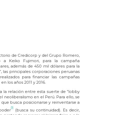
ectorio de Credicorp y del Grupo Romero,
o a Keiko Fujimori, para la campaña
lares, además de 450 mil dólares para la
 las principales corporaciones peruanas
ealizados para financiar las campañas
en los años 2011 y 2016.
 la relación entre esta suerte de “lobby
l neoliberalismo en el Perú. Para ello, se
que busca posicionarse y reinventarse a
[1]
 poder
(busca su continuidad). Es decir,