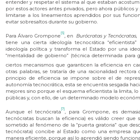
entender y respetar el sistema al que estaban acostu
por estos actores antes privados, pero ahora públicos y 
limitarse a los lineamientos aprendidos por sus funcion
evitar sobresaltos durante su gobierno.
[5]
Para Álvaro Grompone
, en
Burócratas y Tecnócratas,
tiene una cierta ideología tecnocrática “eficientis
ideología política y transforma el Estado por una ide
“mentalidad de gobierno” (técnica determinada para g
ciertos mecanismos que garanticen la eficiencia en c
otras palabras, se trataría de una racionalidad rectora
principio de eficiencia se impone sobre el de repr
autonomía tecnocrática, esta se encuentra sesgada hacia
mejores sino porque el esquema eficientista la limita, lo 
públicas y, con ello, de un determinado modelo económ
[7]
Aunque el tecnócrata
, para Grompone, es demasia
tecnócratas buscan la eficiencia) es válido creer que
sometido al fenómeno de la “puerta giratoria” que desc
tecnócrata) concibe al Estado como una empresa qu
manera eficiente, porque así lo aprendió siendo funciona