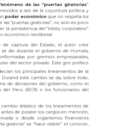
 fenómeno de las “puertas giratorias
”
ocidos a raíz de la coyuntura política y
 un
poder económico
que no respeta los
las “puertas giratorias”, no solo es poco
r la persistencia del “lobby corporativo”
elo económico neoliberal.
de captura del Estado, el autor cree
e se dio durante el gobierno de Humala,
conformadas por gremios empresariales,
so del sector privado. Este giro político
cían los principales lineamientos de la
a Durand este cambio se da, sobre todo,
ma de decisiones del gobierno, como el
 del Perú (BCR) o los funcionarios del
 cambio drástico de los lineamientos de
os, antes de poseer los cargos en mención,
rivada o desde organismos financieros
 giratoria” se “hace visible”: el conocer,