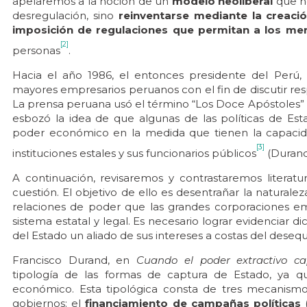
apelaremos a la noción de un
modelo neoliberal
que n
desregulación, sino
reinventarse mediante la creació
imposición de regulaciones que permitan a los mer
[2]
personas
.
Hacia el año 1986, el entonces presidente del Perú,
mayores empresarios peruanos con el fin de discutir re
La prensa peruana usó el término “Los Doce Apóstoles” p
esbozó la idea de que algunas de las políticas de Es
poder económico en la medida que tienen la capacidad
[3]
instituciones estales y sus funcionarios públicos
(Durand,
A continuación, revisaremos y contrastaremos literat
cuestión. El objetivo de ello es desentrañar la naturale
relaciones de poder que las grandes corporaciones e
sistema estatal y legal. Es necesario lograr evidenciar 
del Estado un aliado de sus intereses a costas del desequil
Francisco Durand, en
Cuando el poder extractivo c
tipología de las formas de captura de Estado, ya qu
económico. Esta tipológica consta de tres mecanismos
gobiernos: el
financiamiento de campañas políticas
(