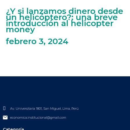
¿Y si lanzamos dinero desde
un helicóptero?: una breve
introducción al helicopter
money
febrero 3, 2024
Av. Universitaria 1801, San Miguel, Lima, Perú
economica.institucional@gmail.com
Categoría