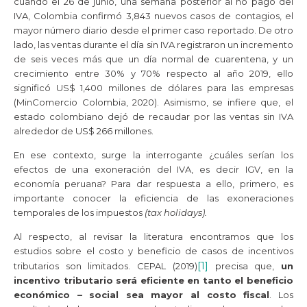
cuando el 26 de junio, una semana posterior al no pago del
IVA, Colombia confirmó 3,843 nuevos casos de contagios, el
mayor número diario desde el primer caso reportado. De otro
lado, las ventas durante el día sin IVA registraron un incremento
de seis veces más que un día normal de cuarentena, y un
crecimiento entre 30% y 70% respecto al año 2019, ello
significó US$ 1,400 millones de dólares para las empresas
(MinComercio Colombia, 2020). Asimismo, se infiere que, el
estado colombiano dejó de recaudar por las ventas sin IVA
alrededor de US$ 266 millones.
En ese contexto, surge la interrogante ¿cuáles serían los
efectos de una exoneración del IVA, es decir IGV, en la
economía peruana? Para dar respuesta a ello, primero, es
importante conocer la eficiencia de las exoneraciones
temporales de los impuestos
(tax holidays).
Al respecto, al revisar la literatura encontramos que los
estudios sobre el costo y beneficio de casos de incentivos
[1]
tributarios son limitados. CEPAL (2019)
precisa que,
un
incentivo tributario será eficiente en tanto el beneficio
económico – social sea mayor al costo fiscal
. Los