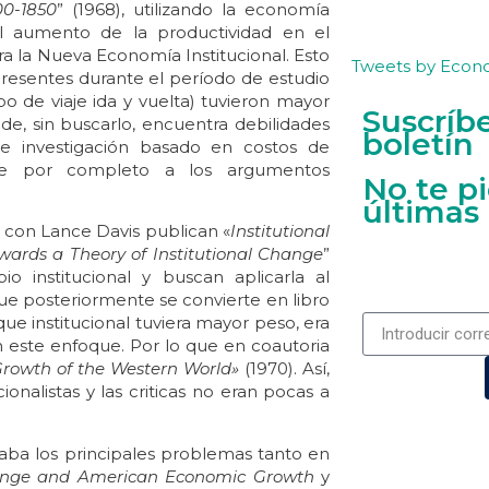
00-1850
” (1968), utilizando la economía
el aumento de la productividad en el
ra la Nueva Economía Institucional. Esto
Tweets by Econ
resentes durante el período de estudio
o de viaje ida y vuelta) tuvieron mayor
Suscríb
e, sin buscarlo, encuentra debilidades
boletín
e investigación basado en costos de
ose por completo a los argumentos
No te p
últimas
o con Lance Davis publican «
Institutional
ards a Theory of Institutional Change
”
 institucional y buscan aplicarla al
e posteriormente se convierte en libro
e institucional tuviera mayor peso, era
 este enfoque. Por lo que en coautoria
Growth of the Western World»
(1970). Así,
ionalistas y las criticas no eran pocas a
laba los principales problemas tanto en
hange and American Economic Growth
y