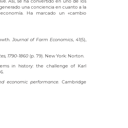
e. Así, se ha convertido en uno de los
generado una conciencia en cuanto a la
na economía. Ha marcado un «cambio
rowth.
Journal of Farm Economics
,
41
(5),
es, 1790-1860
(p. 79). New York: Norton.
tems in history: the challenge of Karl
6.
e and economic performance
. Cambridge