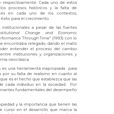
y
respectivamente. Cada uno de estos
os procesos históricos y la falta de
ntes en cada uno de los contextos,
xito para el crecimiento.
nstitucionales a pesar de las fuertes
 Institutional Change and
Economic
erformance Through Time” (1993) con lo
e se encontraba relegado, dando el matíz
poder entender el proceso del cambio
 entre instituciones y organizaciones y
omía neoclásica.
a es una herramienta inapropiada para
 por su falta de realismo en cuanto al
e es el hecho que establezca que las
 de cada individuo en la sociedad. Por
erminantes fundamentales del desempeño
ropiedad y la importancia que tienen las
de curso en el desarrollo que marca la