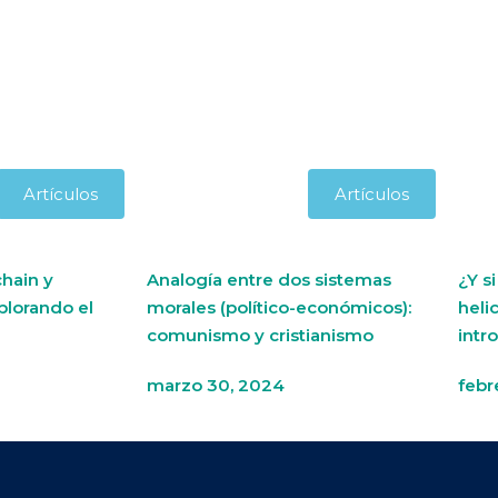
Artículos
Artículos
hain y
Analogía entre dos sistemas
¿Y s
plorando el
morales (político-económicos):
heli
comunismo y cristianismo
intr
marzo 30, 2024
febr