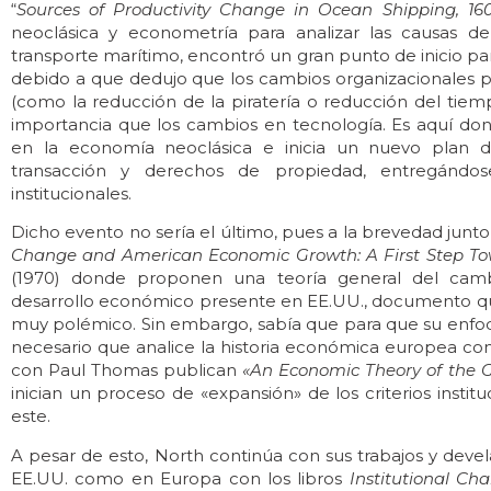
“
Sources of Productivity Change in Ocean Shipping, 16
neoclásica y econometría para analizar las causas d
transporte marítimo, encontró un gran punto de inicio pa
debido a que dedujo que los cambios organizacionales p
(como la reducción de la piratería o reducción del tiemp
importancia que los cambios en tecnología. Es aquí dond
en la economía neoclásica e inicia un nuevo plan d
transacción y derechos de propiedad, entregánd
institucionales.
Dicho evento no sería el último, pues a la brevedad junt
Change and American Economic Growth: A First Step Tow
(1970) donde proponen una teoría general del cambio
desarrollo económico presente en EE.UU., documento qu
muy polémico. Sin embargo, sabía que para que su enfoqu
necesario que analice la historia económica europea con
con Paul Thomas publican
«An Economic Theory of the 
inician un proceso de «expansión» de los criterios instituc
este.
A pesar de esto, North continúa con sus trabajos y deve
EE.UU. como en Europa con los libros
Institutional C