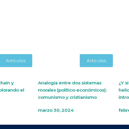
Artículos
Artículos
hain y
Analogía entre dos sistemas
¿Y s
plorando el
morales (político-económicos):
heli
comunismo y cristianismo
intr
marzo 30, 2024
febr