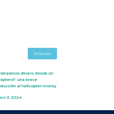
Artículos
i lanzamos dinero desde un
cóptero?: una breve
oducción al helicopter money
ero 3, 2024