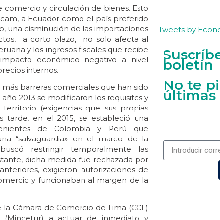
re comercio y circulación de bienes. Esto
xcam, a Ecuador como el país preferido
o, una disminución de las importaciones
Tweets by Econ
os, a corto plazo, no solo afecta al
ruana y los ingresos fiscales que recibe
Suscríb
impacto económico negativo a nivel
boletín
recios internos.
No te p
e más barreras comerciales que han sido
últimas
año 2013 se modificaron los requisitos y
territorio (exigencias que sus propias
 tarde, en el 2015, se estableció una
venientes de Colombia y Perú que
una “salvaguardia» en el marco de la
buscó restringir temporalmente las
tante, dicha medida fue rechazada por
nteriores, exigieron autorizaciones de
 comercio y funcionaban al margen de la
de la Cámara de Comercio de Lima (CCL)
o (Mincetur) a actuar de inmediato y