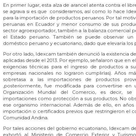
En primer lugar, esta alza de arancel atenta contra el lib
se agrava si es que consideramos, así como lo hace Ide
para la importación de productos peruanos. Por tal motiv
peruanas en Ecuador y menor consumo de sus product
sector agroexportador, también a la balanza comercial pe
el Estado peruano. También se puede observar un 
doméstico peruano y ecuatoriano, dado que elevaría los p
Por otro lado, Idexcam también denunció la existencia d
aplicadas desde el 2013. Por ejemplo, señalaron que en el 
exigencias técnicas para el ingreso de productos a su 
empresas nacionales no lograron cumplirlas). Años más
sobretasa a las importaciones de productos pro
,posteriormente, fue modificada para convertirse en 
Organización Mundial del Comercio, es decir, se 
importaciones como protección a sus productos. No obs
ese organismo internacional. Además de ello, en años a
importación o certificados previos que restringieron el
Comunidad Andina.
Por tales acciones del gobierno ecuatoriano, Idexcam 
exhortó al Ministerio de Comercio Exterior y Turism