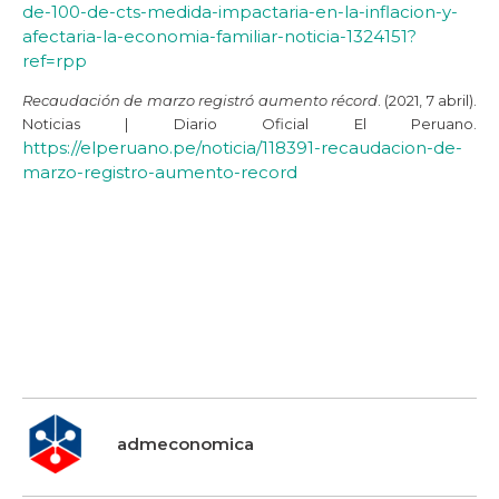
de-100-de-cts-medida-impactaria-en-la-inflacion-y-
afectaria-la-economia-familiar-noticia-1324151?
ref=rpp
Recaudación de marzo registró aumento récord
. (2021, 7 abril).
Noticias | Diario Oficial El Peruano.
https://elperuano.pe/noticia/118391-recaudacion-de-
marzo-registro-aumento-record
Populismo populismo populismo Populismo populismo
populismo Populismo populismo populismo Populismo
populismo populismo Populismo populismo populismo
Populismo populismo populismo Populismo populismo
populismo
admeconomica