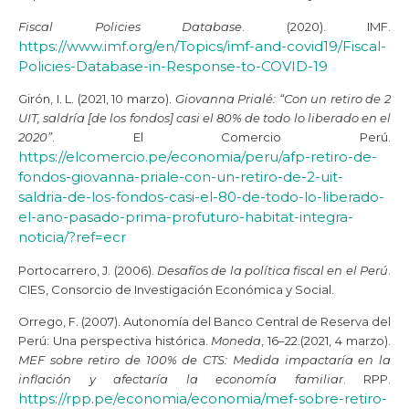
Fiscal Policies Database
. (2020). IMF.
https://www.imf.org/en/Topics/imf-and-covid19/Fiscal-
Policies-Database-in-Response-to-COVID-19
Girón, I. L. (2021, 10 marzo).
Giovanna Prialé: “Con un retiro de 2
UIT, saldría [de los fondos] casi el 80% de todo lo liberado en el
2020”
. El Comercio Perú.
https://elcomercio.pe/economia/peru/afp-retiro-de-
fondos-giovanna-priale-con-un-retiro-de-2-uit-
saldria-de-los-fondos-casi-el-80-de-todo-lo-liberado-
el-ano-pasado-prima-profuturo-habitat-integra-
noticia/?ref=ecr
Portocarrero, J. (2006).
Desafíos de la política fiscal en el Perú
.
CIES, Consorcio de Investigación Económica y Social.
Orrego, F. (2007). Autonomía del Banco Central de Reserva del
Perú: Una perspectiva histórica.
Moneda
, 16–22.
(2021, 4 marzo).
MEF sobre retiro de 100% de CTS: Medida impactaría en la
inflación y afectaría la economía familiar
. RPP.
https://rpp.pe/economia/economia/mef-sobre-retiro-