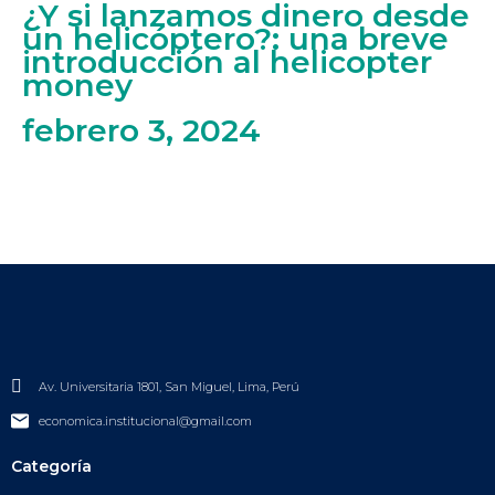
¿Y si lanzamos dinero desde
un helicóptero?: una breve
introducción al helicopter
money
febrero 3, 2024
Av. Universitaria 1801, San Miguel, Lima, Perú
economica.institucional@gmail.com
Categoría