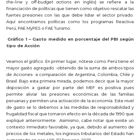
the-line
y
off-budget actions
en inglés) se refiere a la
financiación de políticas que tienen como objetivo rescatar las
fuertes presiones con las que debe lidiar el sector privado.
Aquí encontramos políticas como los programas Reactiva
Perú, PAE MyPES o FAE Turismo.
Gráfico 1 – Gasto medido en porcentaje del PBI según
tipo de Acción
Veamos el gráfico. En primer lugar, nótese como Perú tiene el
mayor gasto agregado -obtenido de la suma de ambos tipos
de Acciones- a comparación de Argentina, Colombia, Chile y
Brasil. Bajo esta primera mirada, podemos decir que la mayor
disposición a gastar por parte del MEF es positiva pues
permite aliviar las presiones económicas de las familias
peruanas y permiten una activación de la economía. Este nivel
de gasto se lo debemos a las medidas de responsabilidad y
frugalidad fiscal que tomaron efecto en la década de 1990 que
expliqué anteriormente. Asimismo, cabe notar que existe un
contexto inmediato favorable, ya que, debido al aumento de
precios de los metales, los ingresos tributarios del Estado han
aumentado en casi 40% (El Peruano, 2021).