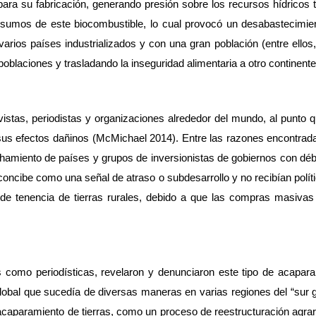
ara su fabricación, generando presión sobre los recursos hídricos 
a insumos de este biocombustible, lo cual provocó un desabastecimie
arios países industrializados y con una gran población (entre ellos, 
poblaciones y trasladando la inseguridad alimentaria a otro continent
ivistas, periodistas y organizaciones alrededor del mundo, al punto 
 sus efectos dañinos (McMichael 2014). Entre las razones encontrada
vechamiento de países y grupos de inversionistas de gobiernos con déb
oncibe como una señal de atraso o subdesarrollo y no recibían política
 tenencia de tierras rurales, debido a que las compras masivas 
as como periodísticas, revelaron y denunciaron este tipo de acapar
bal que sucedía de diversas maneras en varias regiones del “sur globa
aparamiento de tierras, como un proceso de reestructuración agraria 