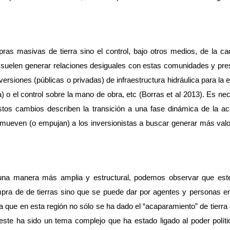
as masivas de tierra sino el control, bajo otros medios, de la ca
uelen generar relaciones desiguales con estas comunidades y presio
ersiones (públicas o privadas) de infraestructura hidráulica para la ex
 el control sobre la mano de obra, etc (Borras et al 2013). Es nec
stos cambios describen la transición a una fase dinámica de la ac
promueven (o empujan) a los inversionistas a buscar generar más valor
 una manera más amplia y estructural, podemos observar que este
mpra de de tierras sino que se puede dar por agentes y personas 
a que en esta región no sólo se ha dado el “acaparamiento” de tierra o
ón, este ha sido un tema complejo que ha estado ligado al poder polít