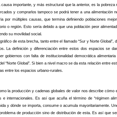
 causa importante, y más estructural que la anterior, es la pobreza m
cados y comprarlos tampoco se podrá tener a una alimentación nutri
ia por múltiples causas, que termina definiendo poblaciones mejo
torio o región. Esto sería debido a que una población peor alimen
endo su movilidad social. 
áfico de esta brecha, tanto entre el llamado “Sur y Norte Global”, 
. La definición y diferenciación entre estos dos espacios se dan 
r gobiernos con falta de institucionalidad democrática alimentaria 
 del “Norte Global”. Si bien a nivel macro se da esta relación entre e
s entre los espacios urbano-rurales.
 como la producción y cadenas globales de valor nos describe cómo 
es e internacionales. Es así que acuña el término de “régimen alim
mida y dónde se importa, consume o acumula mayoritariamente. Uno d
problema de producción sino de distribución de esta. Es así que señ