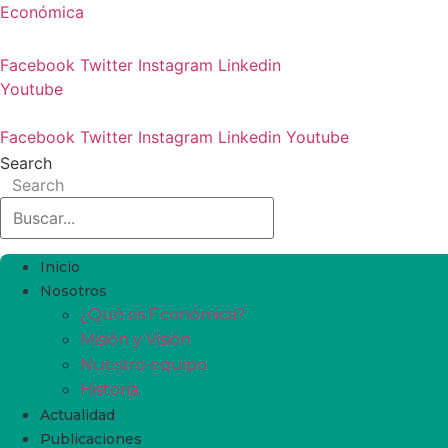
Económica
Facebook
Twitter
Instagram
Linkedin
Youtube
Facebook
Twitter
Instagram
Linkedin
Youtube
Search
Search
Inicio
Nosotros
¿Qué es Económica?
Misión y Visión
Nuestro equipo
Historia
Actualidad
Publicaciones