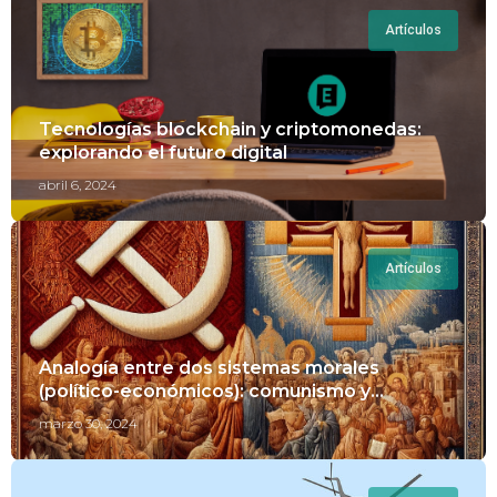
Artículos
Tecnologías blockchain y criptomonedas:
explorando el futuro digital
abril 6, 2024
Artículos
Analogía entre dos sistemas morales
(político-económicos): comunismo y
cristianismo
marzo 30, 2024