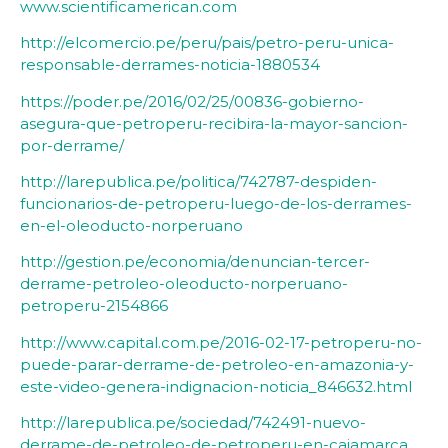
www.scientificamerican.com
http://elcomercio.pe/peru/pais/petro-peru-unica-
responsable-derrames-noticia-1880534
https://poder.pe/2016/02/25/00836-gobierno-
asegura-que-petroperu-recibira-la-mayor-sancion-
por-derrame/
http://larepublica.pe/politica/742787-despiden-
funcionarios-de-petroperu-luego-de-los-derrames-
en-el-oleoducto-norperuano
http://gestion.pe/economia/denuncian-tercer-
derrame-petroleo-oleoducto-norperuano-
petroperu-2154866
http://www.capital.com.pe/2016-02-17-petroperu-no-
puede-parar-derrame-de-petroleo-en-amazonia-y-
este-video-genera-indignacion-noticia_846632.html
http://larepublica.pe/sociedad/742491-nuevo-
derrame-de-petroleo-de-petroperu-en-cajamarca