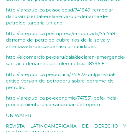
http://larepublica.pe/sociedad/741849-remediar-
dano-ambiental-en-la-selva-por-derrame-de-
petroleo-tardaria-un-ano
http://larepublica.pe/impresa/en-portada/741748-
derrame-de-petroleo-cubre-rios-de-la-selva-y-
amenaza-la-pesca-de-las-comunidades
http://elcomercio.pe/peru/pais/declaran-emergencia-
sanitaria-derrames-petroleo-noticia-1879615
http://larepublica.pe/politica/741523-pulgar-vidal-
critico-version-de-petroperu-sobre-derrame-de-
petroleo
http://larepublica.pe/economia/747551-oefa-inicia-
procedimiento-para-sancionar-petroperu
UN WATER
REVISTA LATINOAMERICANA DE DERECHO Y