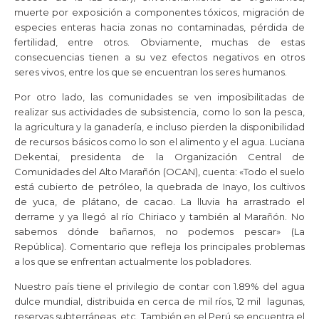
muerte por exposición a componentes tóxicos, migración de
especies enteras hacia zonas no contaminadas, pérdida de
fertilidad, entre otros. Obviamente, muchas de estas
consecuencias tienen a su vez efectos negativos en otros
seres vivos, entre los que se encuentran los seres humanos.
Por otro lado, las comunidades se ven imposibilitadas de
realizar sus actividades de subsistencia, como lo son la pesca,
la agricultura y la ganadería, e incluso pierden la disponibilidad
de recursos básicos como lo son el alimento y el agua. Luciana
Dekentai, presidenta de la Organización Central de
Comunidades del Alto Marañón (OCAN), cuenta: «Todo el suelo
está cubierto de petróleo, la quebrada de Inayo, los cultivos
de yuca, de plátano, de cacao. La lluvia ha arrastrado el
derrame y ya llegó al río Chiriaco y también al Marañón. No
sabemos dónde bañarnos, no podemos pescar» (La
República). Comentario que refleja los principales problemas
a los que se enfrentan actualmente los pobladores.
Nuestro país tiene el privilegio de contar con 1.89% del agua
dulce mundial, distribuida en cerca de mil ríos, 12 mil lagunas,
reservas subterráneas, etc. También en el Perú se encuentra el