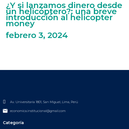
¿Y si lanzamos dinero desde
un helicóptero?: una breve
introducción al helicopter
money
febrero 3, 2024
Av. Universitaria 1801, San Miguel, Lima, Perú
economica.institucional@gmail.com
Categoría