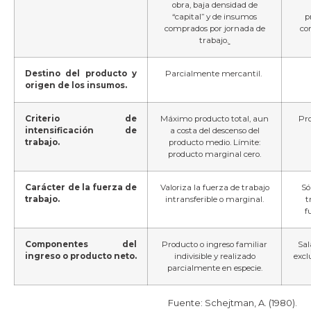
obra, baja densidad de
“capital” y de insumos
p
comprados por jornada de
co
trabajo.
Destino del producto y
Parcialmente mercantil.
origen de los insumos.
Criterio de
Máximo producto total, aun
Pro
intensificación de
a costa del descenso del
trabajo.
producto medio. Límite:
producto marginal cero.
Carácter de la fuerza de
Valoriza la fuerza de trabajo
Só
trabajo.
intransferible o marginal.
t
f
Componentes del
Producto o ingreso familiar
Sal
ingreso o producto neto.
indivisible y realizado
excl
parcialmente en especie.
Fuente: Schejtman, A. (1980).