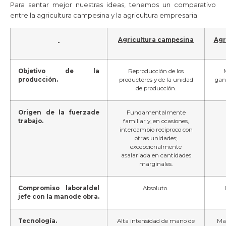
Para sentar mejor nuestras ideas, tenemos un comparativo
entre la agricultura campesina y la agricultura empresaria:
Agricultura campesina
Agr
Objetivo de la
Reproducción de los
producción.
productores y de la unidad
gan
de producción.
Origen de la fuerzade
Fundamentalmente
trabajo.
familiar y, en ocasiones,
intercambio recíproco con
otras unidades;
excepcionalmente
asalariada en cantidades
marginales.
Compromiso laboraldel
Absoluto.
jefe con la manode obra.
Tecnología.
Alta intensidad de mano de
May