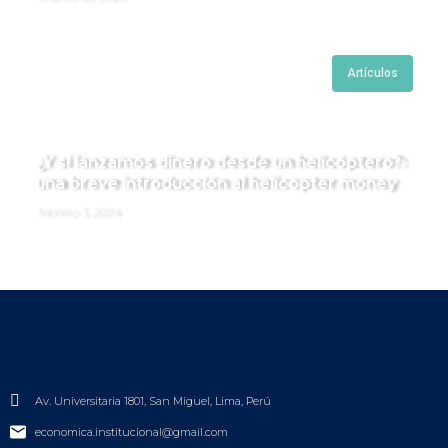
Artículos
¿Y si lanzamos dinero desde un helicóptero?:
una breve introducción al helicopter money
febrero 3, 2024
Av. Universitaria 1801, San Miguel, Lima, Perú
economica.institucional@gmail.com