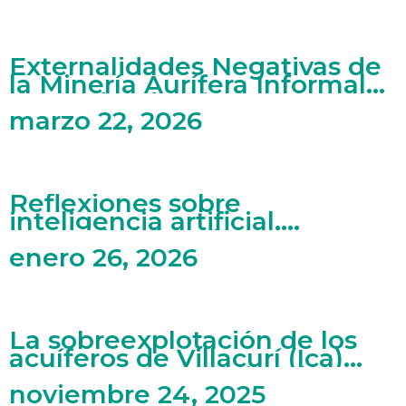
Externalidades Negativas de
la Minería Aurífera Informal
en Madre de Dios
marzo 22, 2026
Reflexiones sobre
inteligencia artificial,
mercado laboral y artes
enero 26, 2026
La sobreexplotación de los
acuíferos de Villacurí (Ica)
bajo una perspectiva de
economía ecológica
noviembre 24, 2025