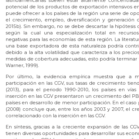
latinoamericanas suelen estar altamente concentradas
potencial de los productos de exportación intensivos en
puede ofrecer a los países de la región una serie de op
el crecimiento, empleo, diversificación y generación 
2015b). Sin embargo, no se debe descartar la hipótesis d
según la cual una especialización total en recursos
negativas para las economías de esta región. La literat
una base exportadora de esta naturaleza podría contri
debido a la alta volatilidad que caracteriza a los preci
medidas de cobertura adecuadas, esto podría terminar f
Warner, 1999).
Por último, la evidencia empírica muestra que a 
participación en las CGV, sus tasas de crecimiento ti
(2013), para el periodo 1990-2010, los países en vía
inserción en las CGV presentaron un crecimiento del PBI
países en desarrollo de menor participación. En el caso 
(2008) concluye que, entre los años 2003 y 2007, el cr
correlacionado con la inserción en las CGV.
En síntesis, gracias a la creciente expansión de las CG
tienen diversas oportunidades para desarrollar sus econom