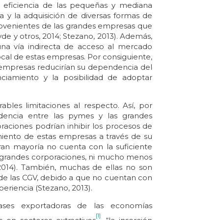
 y eficiencia de las pequeñas y mediana
a y la adquisición de diversas formas de
rovenientes de las grandes empresas que
de y otros, 2014; Stezano, 2013). Además,
una vía indirecta de acceso al mercado
ocal de estas empresas. Por consiguiente,
 empresas reducirían su dependencia del
ciamiento y la posibilidad de adoptar
bles limitaciones al respecto. Así, por
dencia entre las pymes y las grandes
raciones podrían inhibir los procesos de
miento de estas empresas a través de su
gran mayoría no cuenta con la suficiente
as grandes corporaciones, ni mucho menos
2014). También, muchas de ellas no son
 de las CGV, debido a que no cuentan con
periencia (Stezano, 2013).
ases exportadoras de las economías
[1]