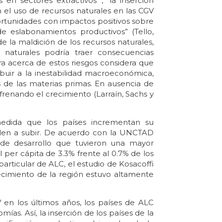
 en sectores extractivos
, “la inserción
 el uso de recursos naturales en las CGV
ortunidades con impactos positivos sobre
de eslabonamientos productivos” (Tello,
e la maldición de los recursos naturales,
 naturales podría traer consecuencias
ura acerca de estos riesgos considera que
buir a la inestabilidad macroeconómica,
os de las materias primas. En ausencia de
renando el crecimiento (Larraín, Sachs y
medida que los países incrementan su
enden a subir. De acuerdo con la UNCTAD
s de desarrollo que tuvieron una mayor
 per cápita de 3.3% frente al 0.7% de los
particular de ALC, el estudio de Kosacoffi
ecimiento de la región estuvo altamente
V en los últimos años, los países de ALC
ías. Así, la inserción de los países de la