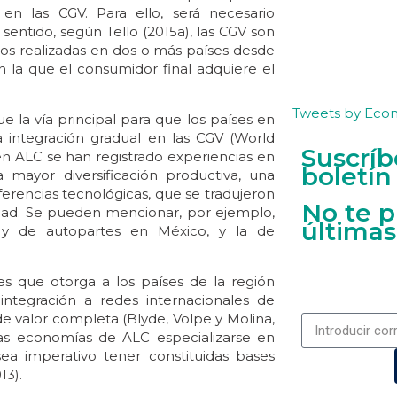
en las CGV. Para ello, será necesario
entido, según Tello (2015a), las CGV son
ios realizadas en dos o más países desde
 en la que el consumidor final adquiere el
Tweets by Eco
e la vía principal para que los países en
la integración gradual en las CGV (World
Suscríb
en ALC se han registrado experiencias en
boletín
 mayor diversificación productiva, una
ferencias tecnológicas, que se tradujeron
No te p
idad. Se pueden mencionar, por ejemplo,
últimas
z y de autopartes en México, y la de
es que otorga a los países de la región
a integración a redes internacionales de
e valor completa (Blyde, Volpe y Molina,
 las economías de ALC especializarse en
sea imperativo tener constituidas bases
13).