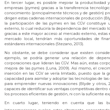
En tercer lugar, es posible mejorar la productividad
empresas (pymes) gracias a la transferencia tecnológic
conocimiento (principalmente técnicos y de gestión) p
dirigen estas cadenas internacionales de producción (Bly
la participación de las pymes en las CGV constituye 
externo, lo cual reduciría la dependencia del mercado l
gracias a este mayor acceso al mercado externo, estas
mercado local, tendrían más oportunidades de finan
estándares internacionales (Stezano, 2013).
No obstante, se debe considerar que existen considera
ejemplo, se podría generar una relación de depen
corporaciones que lideran las CGV. Mas aún, estas corpo
mejora de las pymes (Luna, 2009). Así mismo, el creci
inserción en las CGV se vería limitado, puesto que la 
capacidad para asimilar y adoptar las tecnologías de l
para emprender nuevas innovaciones (Blyde y otros, 
capaces de identificar sus ventajas competitivas dentro
los procesos eficientes de gestión, ni con la suficiente ex
En cuarto lugar, teniendo en cuenta que las b