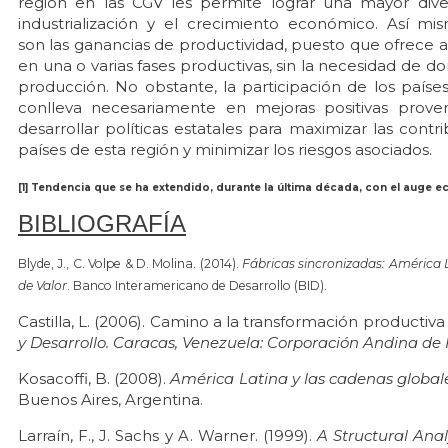
región en las CGV les permite lograr una mayor diver
industrialización y el crecimiento económico. Así mi
son las ganancias de productividad, puesto que ofrece a 
en una o varias fases productivas, sin la necesidad de 
producción. No obstante, la participación de los países
conlleva necesariamente en mejoras positivas proven
desarrollar políticas estatales para maximizar las contr
países de esta región y minimizar los riesgos asociados.
[1] Tendencia que se ha extendido, durante la última década, con el auge 
BIBLIOGRAFÍA
Blyde, J., C. Volpe & D. Molina. (2014).
Fábricas sincronizadas: América L
de Valor
. Banco Interamericano de Desarrollo (BID).
Castilla, L. (2006). Camino a la transformación productiv
y Desarrollo. Caracas, Venezuela: Corporación Andina d
Kosacoffi, B. (2008).
América Latina y las cadenas globale
Buenos Aires, Argentina.
Larraín, F., J. Sachs y A. Warner. (1999).
A Structural Anal