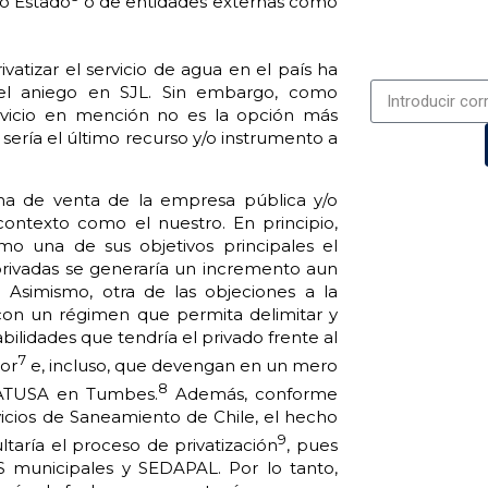
io Estado
o de entidades externas como
ivatizar el servicio de agua en el país ha
el aniego en SJL. Sin embargo, como
rvicio en mención no es la opción más
ría el último recurso y/o instrumento a
orma de venta de la empresa pública y/o
ontexto como el nuestro. En principio,
o una de sus objetivos principales el
s privadas se generaría un incremento aun
. Asimismo, otra de las objeciones a la
con un régimen que permita delimitar y
bilidades que tendría el privado frente al
7
ior
e, incluso, que devengan en un mero
8
 ATUSA en Tumbes.
Además, conforme
icios de Saneamiento de Chile, el hecho
9
taría el proceso de privatización
, pues
 municipales y SEDAPAL. Por lo tanto,