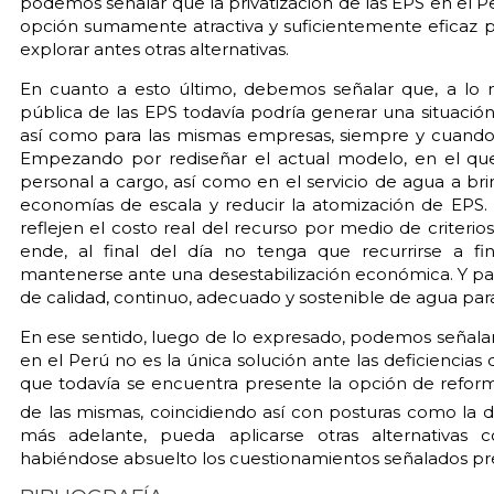
podemos señalar que la privatización de las EPS en el P
opción sumamente atractiva y suficientemente eficaz p
explorar antes otras alternativas.
En cuanto a esto último, debemos señalar que, a lo
pública de las EPS todavía podría generar una situación
así como para las mismas empresas, siempre y cuando 
Empezando por rediseñar el actual modelo, en el que s
personal a cargo, así como en el servicio de agua a bri
economías de escala y reducir la atomización de EPS. S
reflejen el costo real del recurso por medio de criterios 
ende, al final del día no tenga que recurrirse a f
mantenerse ante una desestabilización económica. Y para
de calidad, continuo, adecuado y sostenible de agua para
En ese sentido, luego de lo expresado, podemos señalar 
en el Perú no es la única solución ante las deficiencia
que todavía se encuentra presente la opción de refor
de las mismas, coincidiendo así con posturas como la 
más adelante, pueda aplicarse otras alternativas 
habiéndose absuelto los cuestionamientos señalados p