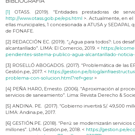
BIBLIOGRAFÍA
[1]
OTASS. (2019). “Entidades prestadoras de servi
http://www.otass.gob.pe/eps.html
>. Actualmente, en el 
ellas municipales, 1 concesionada a ATUSA y SEDAPAL qu
de FONAFE.
[2] REDACCIÓN EC. (2019). “¿Agua para todos?: Los desaf
alcantarillado”. LIMA: El Comercio, 2019. <
https://elcome
pendientes-sistema-publico-agua-alcantarillado-notici
[3] ROSELLÓ ABOGADOS. (2017). “Problemática de las EP
Gestión.pe, 2017. <
https://gestion.pe/blog/ainfraestruct
problema-con-solucion.html?ref=gesr
>
[4] PEÑA HARO, Ernesto. (2006). “Aproximación al procedi
servicios de saneamiento”. Lima: Revista Derecho & Socie
[5] ANDINA. PE. (2017). “Gobierno invertirá S/. 49,500 mill
LIMA: Andina.pe, 2017.
[6] GESTIÓN.PE. (2018). “Perú: se modernizarán servicio
millones”. LIMA: Gestión.pe, 2018. <
https://gestion.pe/e