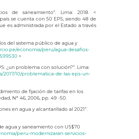
cios de saneamiento”. Lima: 2018. <
país se cuenta con 50 EPS, siendo 48 de
e es administrada por el Estado a través
íos del sistema público de agua y
rcio.pe/economia/peru/agua-desafios-
a-599530
>
S: ¿un problema con solución?”. Lima:
ura/2017/10/problematica-de-las-eps-un-
miento de fijación de tarifas en los
dad, N° 46, 2006, pp. 49 -50.
ones en agua y alcantarillado al 2021”.
s de agua y saneamiento con US$70
conomia/peru-modernizaran-servicios-