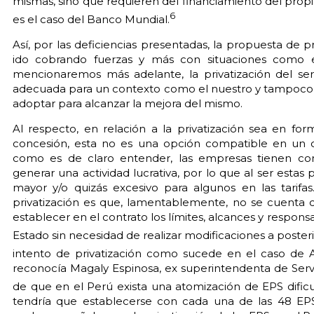
mismas, sino que requieren del financiamiento del prop
6
es el caso del Banco Mundial.
Así, por las deficiencias presentadas, la propuesta de pr
ido cobrando fuerzas y más con situaciones como 
mencionaremos más adelante, la privatización del se
adecuada para un contexto como el nuestro y tampoco se
adoptar para alcanzar la mejora del mismo.
Al respecto, en relación a la privatización sea en f
concesión, esta no es una opción compatible en un c
como es de claro entender, las empresas tienen com
generar una actividad lucrativa, por lo que al ser esta
mayor y/o quizás excesivo para algunos en las tarifas
privatización es que, lamentablemente, no se cuenta 
establecer en el contrato los límites, alcances y responsa
Estado sin necesidad de realizar modificaciones a poster
intento de privatización como sucede en el caso de
reconocía Magaly Espinosa, ex superintendenta de Serv
de que en el Perú exista una atomización de EPS dificul
tendría que establecerse con cada una de las 48 EPS