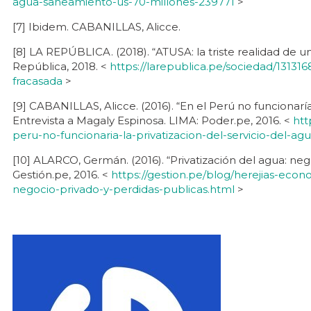
agua-saneamiento-us-70-millones-239771
>
[7] Ibidem. CABANILLAS, Alicce.
[8] LA REPÚBLICA. (2018). “ATUSA: la triste realidad de u
República, 2018. <
https://larepublica.pe/sociedad/131316
fracasada
>
[9] CABANILLAS, Alicce. (2016). “En el Perú no funcionaría 
Entrevista a Magaly Espinosa. LIMA: Poder.pe, 2016. <
htt
peru-no-funcionaria-la-privatizacion-del-servicio-del-agu
[10] ALARCO, Germán. (2016). “Privatización del agua: neg
Gestión.pe, 2016. <
https://gestion.pe/blog/herejias-econ
negocio-privado-y-perdidas-publicas.html
>