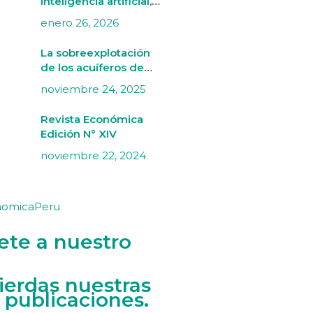
inteligencia artificial,
mercado laboral y
enero 26, 2026
artes
La sobreexplotación
de los acuíferos de
Villacurí (Ica) bajo una
noviembre 24, 2025
perspectiva de
economía ecológica
Revista Económica
Edición N° XIV
noviembre 22, 2024
nomicaPeru
ete a nuestro
ierdas nuestras
 publicaciones.