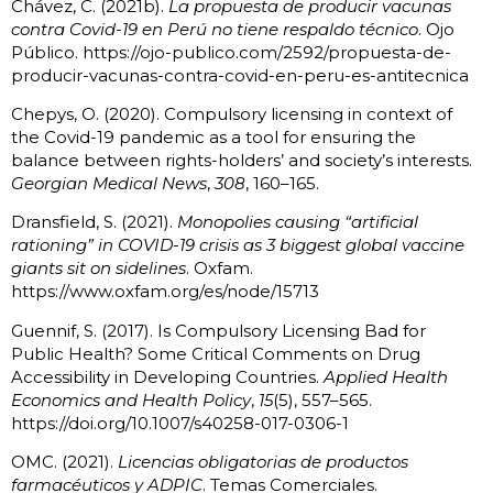
Chávez, C. (2021b).
La propuesta de producir vacunas
contra Covid-19 en Perú no tiene respaldo técnico
. Ojo
Público. https://ojo-publico.com/2592/propuesta-de-
producir-vacunas-contra-covid-en-peru-es-antitecnica
Chepys, O. (2020). Compulsory licensing in context of
the Covid-19 pandemic as a tool for ensuring the
balance between rights-holders’ and society’s interests.
Georgian Medical News
,
308
, 160–165.
Dransfield, S. (2021).
Monopolies causing “artificial
rationing” in COVID-19 crisis as 3 biggest global vaccine
giants sit on sidelines
. Oxfam.
https://www.oxfam.org/es/node/15713
Guennif, S. (2017). Is Compulsory Licensing Bad for
Public Health? Some Critical Comments on Drug
Accessibility in Developing Countries.
Applied Health
Economics and Health Policy
,
15
(5), 557–565.
https://doi.org/10.1007/s40258-017-0306-1
OMC. (2021).
Licencias obligatorias de productos
farmacéuticos y ADPIC
. Temas Comerciales.