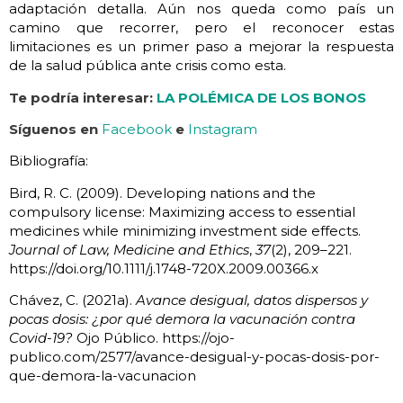
adaptación detalla. Aún nos queda como país un
camino que recorrer, pero el reconocer estas
limitaciones es un primer paso a mejorar la respuesta
de la salud pública ante crisis como esta.
Te podría interesar:
LA POLÉMICA DE LOS BONOS
Síguenos en
Facebook
e
Instagram
Bibliografía:
Bird, R. C. (2009). Developing nations and the
compulsory license: Maximizing access to essential
medicines while minimizing investment side effects.
Journal of Law, Medicine and Ethics
,
37
(2), 209–221.
https://doi.org/10.1111/j.1748-720X.2009.00366.x
Chávez, C. (2021a).
Avance desigual, datos dispersos y
pocas dosis: ¿por qué demora la vacunación contra
Covid-19?
Ojo Público. https://ojo-
publico.com/2577/avance-desigual-y-pocas-dosis-por-
que-demora-la-vacunacion