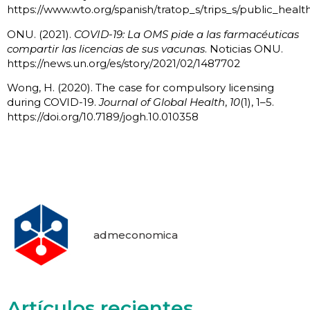
https://www.wto.org/spanish/tratop_s/trips_s/public_heal
ONU. (2021).
COVID-19: La OMS pide a las farmacéuticas
compartir las licencias de sus vacunas
. Noticias ONU.
https://news.un.org/es/story/2021/02/1487702
Wong, H. (2020). The case for compulsory licensing
during COVID-19.
Journal of Global Health
,
10
(1), 1–5.
https://doi.org/10.7189/jogh.10.010358
vacunas vacunas vacunas vacunas vacunas vacunas
vacunas vacunas vacunas
admeconomica
Artículos recientes