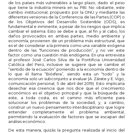
de los países más vulnerables a largo plazo, dado el peso
que tiene la industria minera en su PBI. No obstante, este
cambio institucional, propuesto por la ONU y mediante las
diferentes versiones de la Conferencia de las Partes (COP) o
de los Objetivos del Desarrollo Sostenible (ODS), es
fundamental e inminente, a pesar de los riesgos que implica
cambiar el sistema. Esto se debe a que, al fin y al cabo, los
daños provocados en ambas partes, medio ambiente y
economía, provienen de un problema más estructural, que
es el de considerar a la primera como una variable exógena
dentro de las “funciones de producción”, y no ver este
factor como una cuestión más endógena. En una entrevista
al profesor José Carlos Silva de la Pontificia Universidad
Católica del Perú, inclusive se sugiere que se cambie el
“sentido de la ecuación” poniendo a la economía dentro de
lo que él llama “Biósfera”, siendo esta un “todo” y la
economía solo un subconjunto a evaluar (A. Zárate y E. Vigo,
comunicación personal, 5 de abril del 2019). Esto implicaría
desechar esa creencia que nos dice que el crecimiento
económico es el objetivo principal y que la búsqueda de
este, a toda costa, es el camino más eficiente para
solucionar los problemas de la sociedad, y, a cambio,
construir un nuevo pensamiento interdisciplinario que logre
entender completamente el problema ambiental,
permitiendo la evaluación de factores que se escapan del
análisis económico.
De esta manera, quizás la pregunta realizada al inicio del