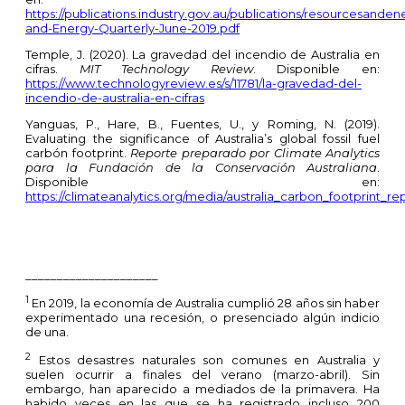
https://publications.industry.gov.au/publications/resourcesand
and-Energy-Quarterly-June-2019.pdf
Temple, J. (2020). La gravedad del incendio de Australia en
cifras.
MIT Technology Review
. Disponible en:
https://www.technologyreview.es/s/11781/la-gravedad-del-
incendio-de-australia-en-cifras
Yanguas, P., Hare, B., Fuentes, U., y Roming, N. (2019).
Evaluating the significance of Australia’s global fossil fuel
carbón footprint.
Reporte preparado por Climate Analytics
para la Fundación de la Conservación Australiana
.
Disponible en:
https://climateanalytics.org/media/australia_carbon_footprint_re
_____________________
1
En 2019, la economía de Australia cumplió 28 años sin haber
experimentado una recesión, o presenciado algún indicio
de una.
2
Estos desastres naturales son comunes en Australia y
suelen ocurrir a finales del verano (marzo-abril). Sin
embargo, han aparecido a mediados de la primavera. Ha
habido veces en las que se ha registrado incluso 200