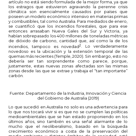
artículo no está siendo formulada de la mejor forma, ya que
los estragos que estuvieron agravando la perenne crisis
climática son esencialmente causados por países que
poseen un modelo económico intensivo en materias primas
y combustibles, tal como Australia. Para mediados de enero,
se cuantificó que los incendios forestales, que para ese
entonces arrasaban Nueva Gales del Sur y Victoria, ya
habían sobrepasado los 400 millones de toneladas métricas
de dióxido de carbono, cantidad que, así como la de los
2
incendios, tampoco es novedad
. Lo verdaderamente
novedoso es la ubicación y la extensión temporal de las
quemas más recientes (Temple, 2020). Sin embargo, esto no
debería ser tan sorprendente como parece, porque,
justamente, estas nuevas zonas afectadas son las mismas
zonas desde las que se extrae y trabaja el “tan importante”
carbón.
Fuente: Departamento de la Industria, Innovación y Ciencia
del Gobierno de Australia (2019)
Lo que sucedió en Australia no solo es una advertencia para
lo que nos tocará vivir si es que no se cumplen las políticas
medioambientales que se han estado proponiendo en los
últimos años, sino también es una señal alarmante de lo
mucho que el neoliberalismo, basado en la búsqueda
crecimiento económico a costa de la preservación del
medio ambiente y distintos ámbitos de la sociedad, está