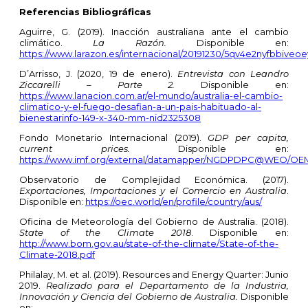
Referencias Bibliográficas
Aguirre, G. (2019). Inacción australiana ante el cambio
climático.
La Razón.
Disponible en:
https://www.larazon.es/internacional/20191230/5qv4e2nyfbbiveo
D’Arrisso, J. (2020, 19 de enero).
Entrevista con Leandro
Ziccarelli – Parte 2.
Disponible en:
https://www.lanacion.com.ar/el-mundo/australia-el-cambio-
climatico-y-el-fuego-desafian-a-un-pais-habituado-al-
bienestarinfo-149-x-340-mm-nid2325308
Fondo Monetario Internacional (2019).
GDP per capita,
current prices.
Disponible en:
https://www.imf.org/external/datamapper/NGDPDPC@WEO/O
Observatorio de Complejidad Económica. (2017).
Exportaciones, Importaciones y el Comercio en Australia
.
Disponible en:
https://oec.world/en/profile/country/aus/
Oficina de Meteorología del Gobierno de Australia. (2018).
State of the Climate 2018
. Disponible en:
http://www.bom.gov.au/state-of-the-climate/State-of-the-
Climate-2018.pdf
Philalay, M. et al. (2019). Resources and Energy Quarter: Junio
2019.
Realizado para el Departamento de la Industria,
Innovación y Ciencia del Gobierno de Australia.
Disponible
en: