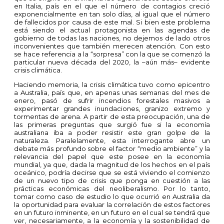
en Italia, país en el que el número de contagios creció
exponencialmente en tan solo días, al igual que el número
de fallecidos por causa de este mal. Si bien este problema
está siendo el actual protagonista en las agendas de
gobierno de todas las naciones, no dejemos de lado otros
inconvenientes que también merecen atención. Con esto
se hace referencia a la “sorpresa” con la que se comenzó la
particular nueva década del 2020, la –aún más– evidente
crisis climática.
Haciendo memoria, la crisis climática tuvo como epicentro
a Australia, país que, en apenas unas semanas del mes de
enero, pasó de sufrir incendios forestales masivos a
experimentar grandes inundaciones, granizo extremo y
tormentas de arena. A partir de esta preocupación, una de
las primeras preguntas que surgió fue si la economía
australiana iba a poder resistir este gran golpe de la
naturaleza. Paralelamente, esta interrogante abre un
debate más profundo sobre el factor “medio ambiente” y la
relevancia del papel que este posee en la economía
mundial, ya que, dada la magnitud de los hechos en el país
oceánico, podría decirse que se está viviendo el comienzo
de un nuevo tipo de crisis que ponga en cuestión a las
prácticas económicas del neoliberalismo. Por lo tanto,
tomar como caso de estudio lo que ocurrió en Australia da
la oportunidad para evaluar la correlación de estos factores
en un futuro inminente, en un futuro en el cual se tendrá que
ver, necesariamente, a la economía y la sostenibilidad de