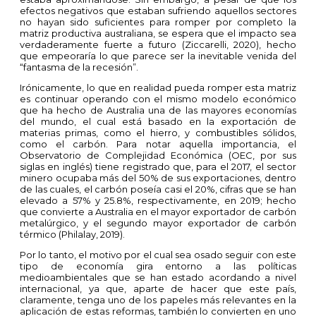
efectos negativos que estaban sufriendo aquellos sectores
no hayan sido suficientes para romper por completo la
matriz productiva australiana, se espera que el impacto sea
verdaderamente fuerte a futuro (Ziccarelli, 2020), hecho
que empeoraría lo que parece ser la inevitable venida del
“fantasma de la recesión”.
Irónicamente, lo que en realidad pueda romper esta matriz
es continuar operando con el mismo modelo económico
que ha hecho de Australia una de las mayores economías
del mundo, el cual está basado en la exportación de
materias primas, como el hierro, y combustibles sólidos,
como el carbón. Para notar aquella importancia, el
Observatorio de Complejidad Económica (OEC, por sus
siglas en inglés) tiene registrado que, para el 2017, el sector
minero ocupaba más del 50% de sus exportaciones, dentro
de las cuales, el carbón poseía casi el 20%, cifras que se han
elevado a 57% y 25.8%, respectivamente, en 2019; hecho
que convierte a Australia en el mayor exportador de carbón
metalúrgico, y el segundo mayor exportador de carbón
térmico (Philalay, 2019).
Por lo tanto, el motivo por el cual sea osado seguir con este
tipo de economía gira entorno a las políticas
medioambientales que se han estado acordando a nivel
internacional, ya que, aparte de hacer que este país,
claramente, tenga uno de los papeles más relevantes en la
aplicación de estas reformas, también lo convierten en uno