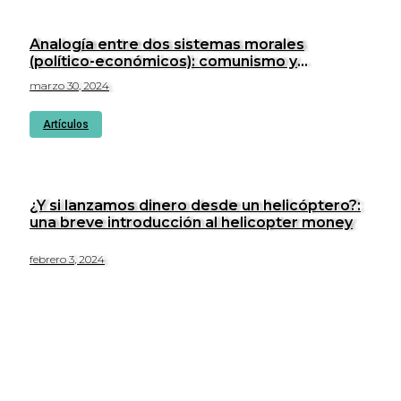
Analogía entre dos sistemas morales
(político-económicos): comunismo y
cristianismo
marzo 30, 2024
Artículos
¿Y si lanzamos dinero desde un helicóptero?:
una breve introducción al helicopter money
febrero 3, 2024