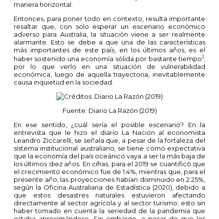
manera horizontal.
Entonces, para poner todo en contexto, resulta importante
resaltar que, con solo esperar un escenario económico
adverso para Australia, la situación viene a ser realmente
alarmante. Esto se debe a que una de las características
más importantes de este país, en los últimos años, es el
1
haber sostenido una economía sólida por bastante tiempo
;
por lo que verlo en una situación de vulnerabilidad
económica, luego de aquella trayectoria, inevitablemente
causa inquietud en la sociedad.
Fuente: Diario La Razón (2019)
En ese sentido, ¿cuál sería el posible escenario? En la
entrevista que le hizo el diario
La Nación
al economista
Leandro Ziccarelli, se señala que, a pesar de la fortaleza del
sistema institucional australiano, se tiene como expectativa
que la economía del país oceánico vaya a ser la más baja de
los últimos diez años. En cifras, para el 2019 se cuantificó que
el crecimiento económico fue de 1.4%, mientras que, para el
presente año, las proyecciones habían disminuido en 2.25%,
según la Oficina Australiana de Estadística (2020), debido a
que estos desastres naturales estuvieron afectando
directamente al sector agrícola y al sector turismo; esto sin
haber tomado en cuenta la seriedad de la pandemia que
estaba aproximándose. Sin embargo, a pesar de que los