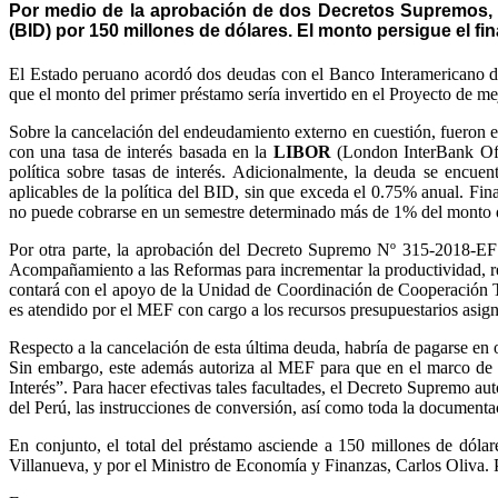
Por medio de la aprobación de dos Decretos Supremos, e
(BID) por 150 millones de dólares. El monto persigue el fi
El Estado peruano acordó dos deudas con el Banco Interamericano de
que el monto del primer préstamo sería invertido en el Proyecto de mej
Sobre la cancelación del endeudamiento externo en cuestión, fueron e
con una tasa de interés basada en la
LIBOR
(London InterBank Offe
política sobre tasas de interés. Adicionalmente, la deuda se encue
aplicables de la política del BID, sin que exceda el 0.75% anual. Fin
no puede cobrarse en un semestre determinado más de 1% del monto d
Por otra parte, la aprobación del Decreto Supremo Nº 315-2018-EF 
Acompañamiento a las Reformas para incrementar la productividad, r
contará con el apoyo de la Unidad de Coordinación de Cooperación T
es atendido por el MEF con cargo a los recursos presupuestarios asign
Respecto a la cancelación de esta última deuda, habría de pagarse en 
Sin embargo, este además autoriza al MEF para que en el marco de 
Interés”. Para hacer efectivas tales facultades, el Decreto Supremo a
del Perú, las instrucciones de conversión, así como toda la documenta
En conjunto, el total del préstamo asciende a 150 millones de dóla
Villanueva, y por el Ministro de Economía y Finanzas, Carlos Oliva. P