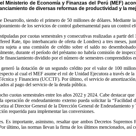
l Ministerio de Economía y Finanzas del Perú (MEF) aco
nanciamiento de diversas reformas de productividad y la mej
 Desarrollo, siendo el primero de 50 millones de dólares. Mediante l
oramiento de los servicios de control gubernamental para un control efec
stipuladas por cuotas semestrales y consecutivas realizadas a partir d
red Rate, tipo interbancario de oferta de Londres) a tres meses, ju
ntra sujeta a una comisión de crédito sobre el saldo no desembolsad
almente, durante el período del préstamo no habría comisión de inspecc
e financiamiento dividido por el número de semestres comprendidos en 
generó la dotación de un segundo crédito por el valor de 100 millone
especto al cual el MEF asume el rol de Unidad Ejecutora a través de l
écnica y Financiera (UCCTF). Por último, el servicio de amortización,
ados al pago del servicio de la deuda pública.
ocho cuotas semestrales entre los años 2022 y 2024. Cabe destacar que l
la operación de endeudamiento externo pueda solicitar la “Facilidad
utoriza al Director General de la Dirección General de Endeudamiento y
ción requerida para implementar las conversiones.
res. Es importante, asimismo, resaltar que ambos Decretos Supremos f
or último, las normas llevan la firma de los últimos mencionados, así 