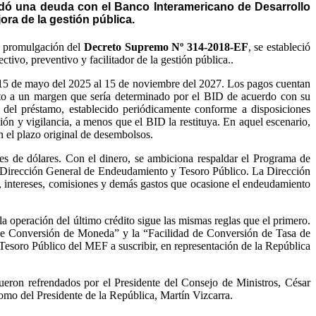
rdó una deuda con el Banco Interamericano de Desarrollo
ora de la gestión pública.
a promulgación del
Decreto Supremo Nº 314-2018-EF
, se estableció
tivo, preventivo y facilitador de la gestión pública..
el 15 de mayo del 2025 al 15 de noviembre del 2027. Los pagos cuentan
nto a un margen que sería determinado por el BID de acuerdo con su
o del préstamo, establecido periódicamente conforme a disposiciones
ión y vigilancia, a menos que el BID la restituya. En aquel escenario,
el plazo original de desembolsos.
s de dólares. Con el dinero, se ambiciona respaldar el Programa de
a Dirección General de Endeudamiento y Tesoro Público. La Dirección
 intereses, comisiones y demás gastos que ocasione el endeudamiento
a operación del último crédito sigue las mismas reglas que el primero.
 de Conversión de Moneda” y la “Facilidad de Conversión de Tasa de
 Tesoro Público del MEF a suscribir, en representación de la República
ueron refrendados por el Presidente del Consejo de Ministros, César
como del Presidente de la República, Martín Vizcarra.