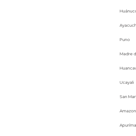
Huánuc
Ayacuc
Puno
Madre d
Huancav
Ucayali
San Mar
Amazon
Apurím