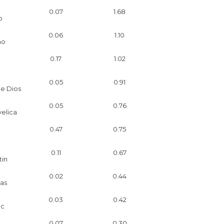
0.07
1.68
o
0.06
1.10
ho
0.17
1.02
0.05
0.91
e Dios
0.05
0.76
elica
0.47
0.75
0.11
0.67
tin
0.02
0.44
as
0.03
0.42
ac
0.07
0.30