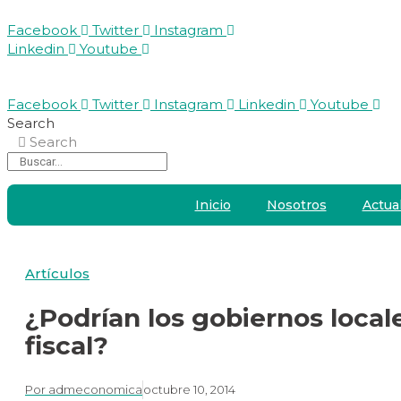
Facebook
Twitter
Instagram
Linkedin
Youtube
Facebook
Twitter
Instagram
Linkedin
Youtube
Search
Search
Inicio
Nosotros
Actua
Artículos
¿Podrían los gobiernos loca
fiscal?
Por
admeconomica
octubre 10, 2014