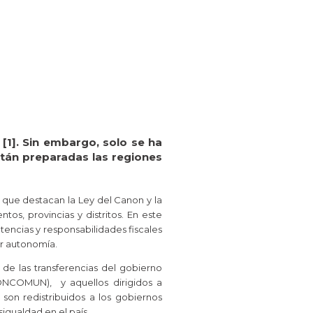
[1]. Sin embargo, solo se ha
stán preparadas las regiones
 que destacan la Ley del Canon y la
tos, provincias y distritos. En este
tencias y responsabilidades fiscales
or autonomía.
de las transferencias del gobierno
ONCOMUN), y aquellos dirigidos a
son redistribuidos a los gobiernos
igualdad en el país.