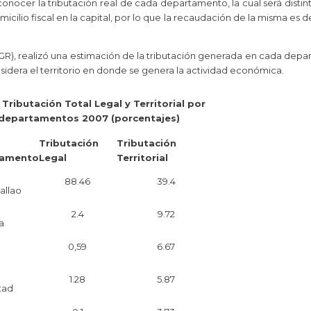
nocer la tributación real de cada departamento, la cual será distint
icilio fiscal en la capital, por lo que la recaudación de la misma es 
GR), realizó una estimación de la tributación generada en cada dep
nsidera el territorio en donde se genera la actividad económica.
 Tributación Total Legal y Territorial por
departamentos 2007 (porcentajes)
Tributación
Tributación
tamento
Legal
Territorial
88.46
39.4
allao
2.4
9.72
a
0,59
6.67
1.28
5.87
tad