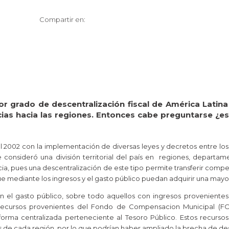
Compartir en:
 grado de descentralización fiscal de América Latina 
cias hacia las regiones. Entonces cabe preguntarse ¿e
l 2002 con la implementación de diversas leyes y decretos entre los
 consideró una división territorial del país en regiones, departamen
ia, pues una descentralización de este tipo permite transferir compe
ue mediante los ingresos y el gasto público puedan adquirir una may
n el gasto público, sobre todo aquellos con ingresos provenientes 
recursos provenientes del Fondo de Compensacion Municipal (F
ma centralizada perteneciente al Tesoro Público. Estos recursos 
 de cada región, por lo que podrían haber ampliado la brecha de des