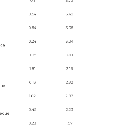
0.1
3.73
0.54
3.49
0.54
3.35
0.24
3.34
rca
0.35
328
1.81
3.16
0.13
2.92
ua
1.82
2.83
0.45
2.23
eque
0.23
1.97