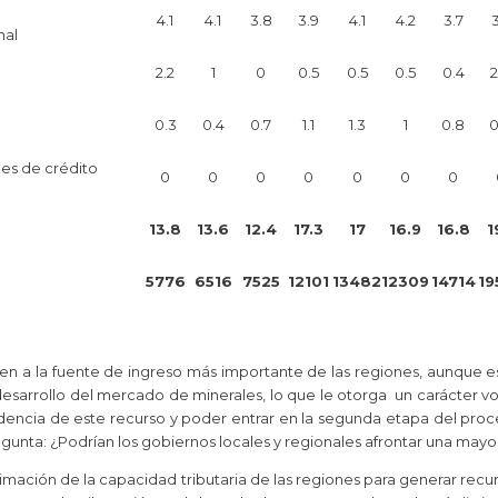
4.1
4.1
3.8
3.9
4.1
4.2
3.7
3
nal
2.2
1
0
0.5
0.5
0.5
0.4
2
0.3
0.4
0.7
1.1
1.3
1
0.8
0
les de crédito
0
0
0
0
0
0
0
13.8
13.6
12.4
17.3
17
16.9
16.8
1
s
5776
6516
7525
12101
13482
12309
14714
19
den a la fuente de ingreso más importante de las regiones, aunque 
desarrollo del mercado de minerales, lo que le otorga un carácter vol
pendencia de este recurso y poder entrar en la segunda etapa del pro
gunta: ¿Podrían los gobiernos locales y regionales afrontar una mayo
ción de la capacidad tributaria de las regiones para generar recurso