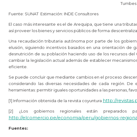
Tumbes
Fuente: SUNAT Estimación: INDE Consultores
El caso más interesante es el de Arequipa, que tiene una tributa
así proveer los bienes y servicios públicos de forma descentraliz
Una recaudación tributaria autónoma por parte de los gobiernos 
elusión, siguiendo incentivos basados en una orientación de ga
desnutrición de su población haciendo uso de los recursos del 
cambiar la legislación actual además de establecer mecanismos d
eficiente.
Se puede concluir que mediante cambios en el proceso descent
considerando las diversas necesidades de cada región. De es
herramientas: permitir iguales oportunidades a las personas, fav
http://revista
[1] Información obtenida de la revista coyuntura
[2] ¿Los gobiernos regionales están preparados
http://elcomercio.pe/economia/peru/gobiernos-region
Fuentes: