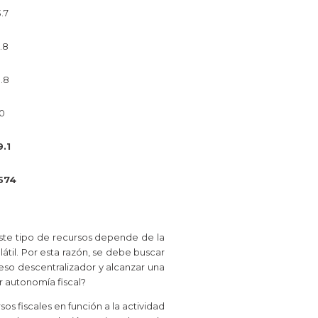
.7
.8
.8
0
9.1
574
este tipo de recursos depende de la
átil. Por esta razón, se debe buscar
ceso descentralizador y alcanzar una
r autonomía fiscal?
s fiscales en función a la actividad