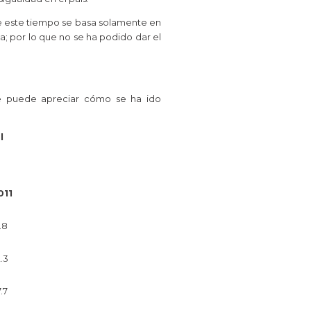
te este tiempo se basa solamente en
a; por lo que no se ha podido dar el
 se puede apreciar cómo se ha ido
l
011
.8
.3
.7