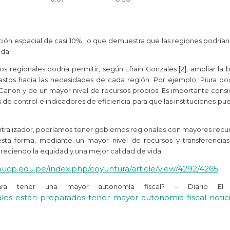
ción espacial de casi 10%, lo que demuestra que las regiones podrían 
ada.
regionales podría permitir, según Efraín Gonzales [2], ampliar la ba
stos hacia las necesidades de cada región. Por ejemplo, Piura podr
Canon y de un mayor nivel de recursos propios. Es importante consi
e control e indicadores de eficiencia para que las instituciones pu
ralizador, podríamos tener gobiernos regionales con mayores recur
ta forma, mediante un mayor nivel de recursos y transferencias 
oreciendo la equidad y una mejor calidad de vida.
s.pucp.edu.pe/index.php/coyuntura/article/view/4292/4265
 para tener una mayor autonomía fiscal? – Diario El
ales-estan-preparados-tener-mayor-autonomia-fiscal-notic