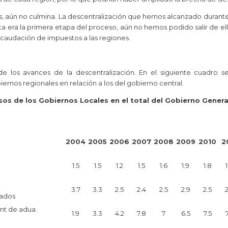
ños, aún no culmina. La descentralización que hemos alcanzado duran
ta era la primera etapa del proceso, aún no hemos podido salir de ell
recaudación de impuestos a las regiones.
de los avances de la descentralización. En el siguiente cuadro
rnos regionales en relación a los del gobierno central.
esos de los Gobiernos Locales en el total del Gobierno Genera
2004
2005
2006
2007
2008
2009
2010
2
1.5
1.5
1.2
1.5
1.6
1.9
1.8
1
3.7
3.3
2.5
2.4
2.5
2.9
2.5
2
ados
ent de adua.
1.9
3.3
4.2
7.8
7
6.5
7.5
7