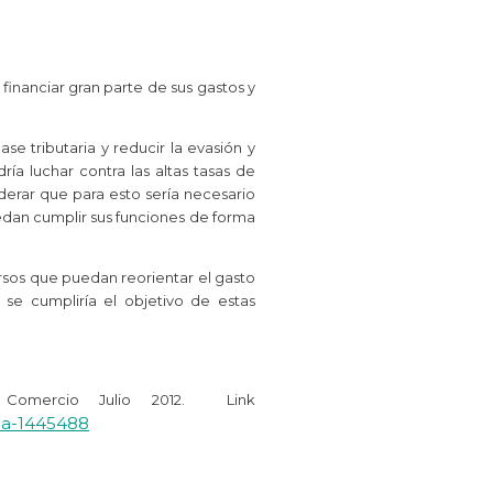
financiar gran parte de sus gastos y
se tributaria y reducir la evasión y
ía luchar contra las altas tasas de
derar que para esto sería necesario
edan cumplir sus funciones de forma
sos que puedan reorientar el gasto
se cumpliría el objetivo de estas
 Comercio Julio 2012. Link
ia-1445488