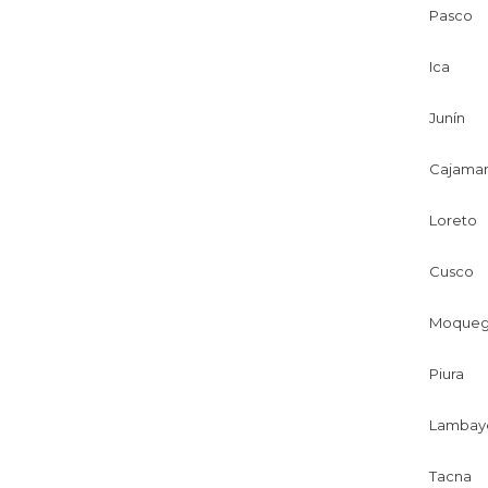
Pasco
Ica
Junín
Cajama
Loreto
Cusco
Moqueg
Piura
Lambay
Tacna