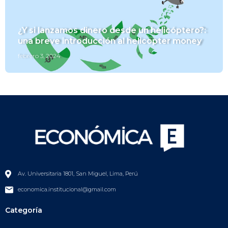
¿Y si lanzamos dinero desde un helicóptero?:
una breve introducción al helicopter money
febrero 3, 2024
Av. Universitaria 1801, San Miguel, Lima, Perú
economica.institucional@gmail.com
Categoría