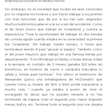
empresa provocaron el fatídico hecho.
Sin embargo, no es novedad que locales así sean conocidos
por no respetar los horarios o por hacer trabajar a los jóvenes
con más funciones que de por sí les han sido asignados.
Muchos testimonios salieron a la luz a raíz del accidente. Como
el de Jesús Osorio que trabajó en Cineplanet y cuenta su
experiencia: “Tuve la oportunidad de trabajar en dos tiendas
de comida rápida cuando estaba en la universidad: la primera
fue Cineplanet. Ahí trabajé medio tiempo, 4 horas que
terminaban siendo 8 para “apoyar al equipo”. También, como
el del joven Mauricio que trabajó en una famosa tienda por
departamento: “A los 18 trabajé en Ripley, 4 horas diarias, 6 días
a la semana, un contrato de 3 meses, ganaba 320 soles; sin
beneficios; en horarios de cierre o campaña marcabas tu
salida y volvías para terminar”. Por último el testimonio de
Alessandra Quiroz una extrabajadora de McDonald’s que
cuenta como su horario de 7pm a 12am podía expandirse a
mucho más: “…cuando ya estaba a punto de irme el
encargado te decía que no puedes retirarte si no has
terminado de trapear todo el segundo piso, haber limpiado
mesas, baños, etc. Terminar todo el segundo piso me duraba