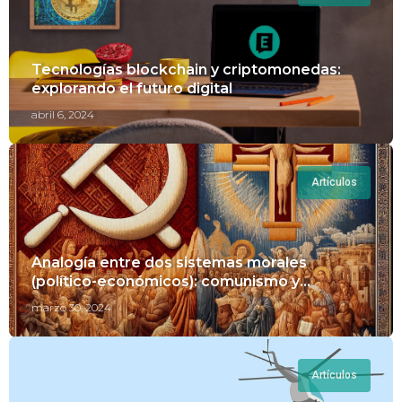
Tecnologías blockchain y criptomonedas:
explorando el futuro digital
abril 6, 2024
Artículos
Analogía entre dos sistemas morales
(político-económicos): comunismo y
cristianismo
marzo 30, 2024
Artículos