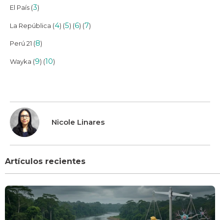
3
El País (
)
4
5
6
7
La República (
) (
) (
) (
)
8
Perú 21 (
)
9
10
Wayka (
) (
)
Nicole Linares
Artículos recientes