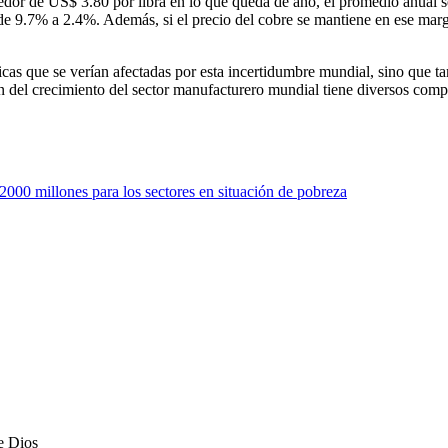
ededor de US$ 3.80 por libra en lo que queda de año, el promedio anual 
a de 9.7% a 2.4%. Además, si el precio del cobre se mantiene en ese mar
icas que se verían afectadas por esta incertidumbre mundial, sino que t
ión del crecimiento del sector manufacturero mundial tiene diversos com
2000 millones para los sectores en situación de pobreza
e Dios