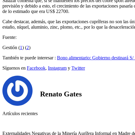
Salazar comenta que, si se mantienen los precios del cobre sport alr
previsión y debido a esto, el crecimiento de las exportaciones pasarí
de lo estimado que era US$ 22700.
Cabe destacar, además, que las exportaciones cupríferas no son las ún
estaño, níquel, aluminio, zinc, plomo, etc., por lo que la desacelerac
Fuente:
Gestión (
1
) (
2
)
También te puede interesar :
Bono alimentario: Gobierno destinará S/ 
Síguenos en
Facebook
,
Instagram
y
Twitter
Renato Gates
Artículos recientes
Externalidades Negativas de la Minería Aurífera Informal en Madre d