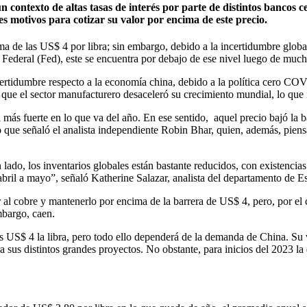
n contexto de altas tasas de interés por parte de distintos bancos c
es motivos para cotizar su valor por encima de este precio.
ma de las US$ 4 por libra; sin embargo, debido a la incertidumbre globa
va Federal (Fed), este se encuentra por debajo de ese nivel luego de muc
ncertidumbre respecto a la economía china, debido a la política cero CO
ue el sector manufacturero desaceleró su crecimiento mundial, lo que
nal más fuerte en lo que va del año. En ese sentido, aquel precio bajó 
lo que señaló el analista independiente Robin Bhar, quien, además, pien
lado, los inventarios globales están bastante reducidos, con existencia
abril a mayo”, señaló Katherine Salazar, analista del departamento de
 al cobre y mantenerlo por encima de la barrera de US$ 4, pero, por el 
mbargo, caen.
 US$ 4 la libra, pero todo ello dependerá de la demanda de China. Su v
ra sus distintos grandes proyectos. No obstante, para inicios del 2023 