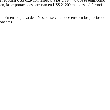
se reduciría US$ 0.29 con respecto a los US$ 4.40 que se tenía como
gen, las exportaciones cerrarían en US$ 21200 millones a diferencia
ambién en lo que va del año se observa un descenso en los precios de
ponentes.