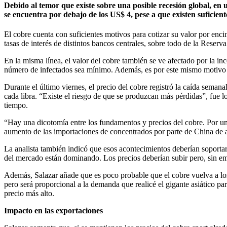
Debido al temor que existe sobre una posible recesión global, en u
se encuentra por debajo de los US$ 4, pese a que existen suficient
El cobre cuenta con suficientes motivos para cotizar su valor por enci
tasas de interés de distintos bancos centrales, sobre todo de la Reser
En la misma línea, el valor del cobre también se ve afectado por la i
número de infectados sea mínimo. Además, es por este mismo motivo q
Durante el último viernes, el precio del cobre registró la caída sema
cada libra. “Existe el riesgo de que se produzcan más pérdidas”, fue 
tiempo.
“Hay una dicotomía entre los fundamentos y precios del cobre. Por un 
aumento de las importaciones de concentrados por parte de China de 
La analista también indicó que esos acontecimientos deberían soportar
del mercado están dominando. Los precios deberían subir pero, sin e
Además, Salazar añade que es poco probable que el cobre vuelva a los
pero será proporcional a la demanda que realicé el gigante asiático pa
precio más alto.
Impacto en las exportaciones