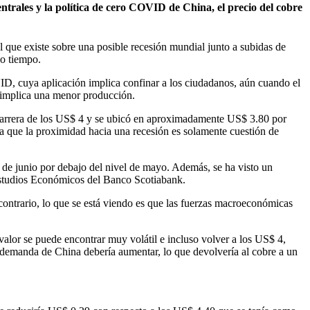
entrales y la política de cero COVID de China, el precio del cobre
l que existe sobre una posible recesión mundial junto a subidas de
ho tiempo.
VID, cuya aplicación implica confinar a los ciudadanos, aún cuando el
 implica una menor producción.
la barrera de los US$ 4 y se ubicó en aproximadamente US$ 3.80 por
sa que la proximidad hacia una recesión es solamente cuestión de
s de junio por debajo del nivel de mayo. Además, se ha visto un
 Estudios Económicos del Banco Scotiabank.
contrario, lo que se está viendo es que las fuerzas macroeconómicas
alor se puede encontrar muy volátil e incluso volver a los US$ 4,
la demanda de China debería aumentar, lo que devolvería al cobre a un