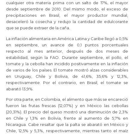
cualquier otra materia prima con un salto de 17%, el mayor
desde septiembre de 2010. Del mismo modo, el exceso de
precipitaciones en Brasil, el mayor productor mundial,
desaceleró la cosecha y redujo la cantidad de edulcorante
que se puede extraer de la caña.
La inflación alimentaria en América Latina y Caribe llegó a 0,5%
en septiembre, un avance de 0,1 puntos porcentuales
respecto al mes anterior, después de dos meses de
estabilidad, según la FAO. Durante septiembre, el pollo, el
tomate y la cebolla han incidido positivamente en la inflación
de varios de los países. El tomate mostró alzas considerables
en Uruguay, Chile y Bolivia, de 41,6%, 35,6% y 12,3%,
respectivamente. Por el contrario, en Brasil, el tomate se
abarató 13,9%.
Por otra parte, en Colombia, el alimento que más se encareció
fueron las frutas frescas (12,07%) y en México las cebollas
(20,31%). El precio del queso mostró una disminución de 2,3%
en Chile y 1,3% en Bolivia, frente al aumento de 5,7% en
Nicaragua. Cabe resaltar que la palta se abarató en México y
Chile, 12,5% y 5,3%, respectivamente, mientras tanto el maíz