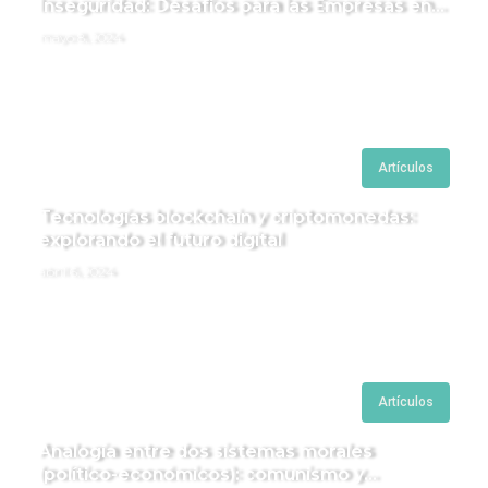
Inseguridad: Desafíos para las Empresas en
Perú.
mayo 8, 2024
Artículos
Tecnologías blockchain y criptomonedas:
explorando el futuro digital
abril 6, 2024
Artículos
Analogía entre dos sistemas morales
(político-económicos): comunismo y