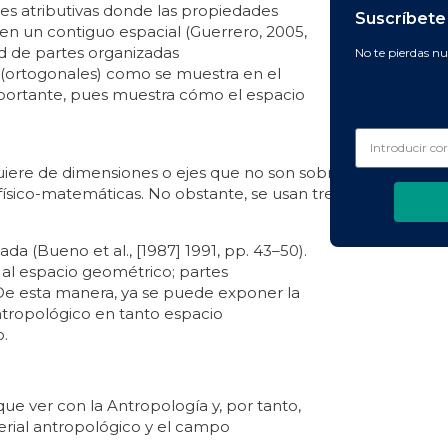
des atributivas donde las propiedades
Suscríbete 
nen un contiguo espacial (Guerrero, 2005,
ad de partes organizadas
No te pierdas nu
(ortogonales) como se muestra en el
importante, pues muestra cómo el espacio
uiere de dimensiones o ejes que no son sobreañadidos al e
sico-matemáticas. No obstante, se usan tres ejes (tridimens
 (Bueno et al., [1987] 1991, pp. 43–50).
 al espacio geométrico; partes
De esta manera, ya se puede exponer la
ntropológico en tanto espacio
o.
e ver con la Antropología y, por tanto,
erial antropológico y el campo