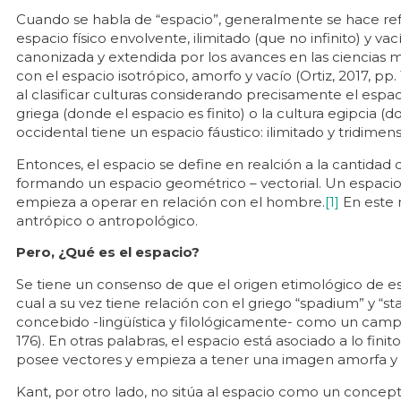
Cuando se habla de “espacio”, generalmente se hace refe
espacio físico envolvente, ilimitado (que no infinito) y v
canonizada y extendida por los avances en las ciencias
con el espacio isotrópico, amorfo y vacío (Ortiz, 2017, pp. 
al clasificar culturas considerando precisamente el espac
griega (donde el espacio es finito) o la cultura egipcia (do
occidental tiene un espacio fáustico: ilimitado y tridimens
Entonces, el espacio se define en realción a la cantidad
formando un espacio geométrico – vectorial. Un espacio
empieza a operar en relación con el hombre.
[1]
En este 
antrópico o antropológico.
Pero, ¿Qué es el espacio?
Se tiene un consenso de que el origen etimológico de esp
cual a su vez tiene relación con el griego “spadium” y “
concebido -lingüística y filológicamente- como un campo
176). En otras palabras, el espacio está asociado a lo finito
posee vectores y empieza a tener una imagen amorfa y 
Kant, por otro lado, no sitúa al espacio como un concep