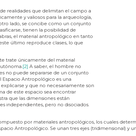
de realidades que delimitan el campo a
ricamente y valiosos para la arqueología,
r otro lado, se concibe como un conjunto
sificarse, tienen la posibilidad de
labras, el material antropológico en tanto
este último reproduce clases, lo que
ste trate únicamente del material
 autónoma.
[2]
A saber, el hombre no
es no puede separarse de un conjunto
 el Espacio Antropológico es una
a explicarse y que no necesariamente son
ma de este espacio sea encontrar
tra que las dimensiones están
ejes independientes, pero no disociados.
mpuesto por materiales antropológicos, los cuales determinan
spacio Antropológico. Se unan tres ejes (tridimensional) y un