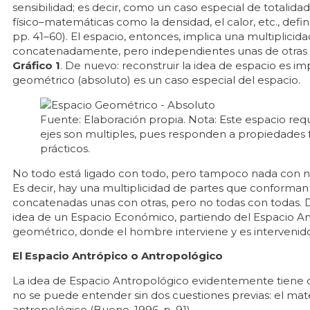
sensibilidad; es decir, como un caso especial de totalida
físico–matemáticas como la densidad, el calor, etc., defi
pp. 41–60). El espacio, entonces, implica una multiplicid
concatenadamente, pero independientes unas de otras 
Gráfico 1
. De nuevo: reconstruir la idea de espacio es 
geométrico (absoluto) es un caso especial del espacio.
Fuente: Elaboración propia. Nota: Este espacio req
ejes son multiples, pues responden a propiedades fí
prácticos.
No todo está ligado con todo, pero tampoco nada con nada
Es decir, hay una multiplicidad de partes que conforman
concatenadas unas con otras, pero no todas con todas. 
idea de un Espacio Económico, partiendo del Espacio A
geométrico, donde el hombre interviene y es intervenid
El Espacio Antrópico o Antropológico
La idea de Espacio Antropológico evidentemente tiene qu
no se puede entender sin dos cuestiones previas: el mat
antropológico (Bueno, 1996, p. 91).