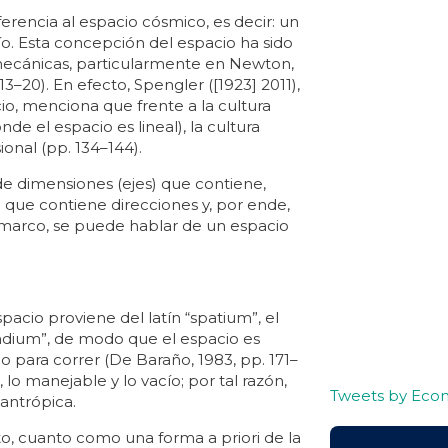
rencia al espacio cósmico, es decir: un
acío. Esta concepción del espacio ha sido
 mecánicas, particularmente en Newton,
13–20). En efecto, Spengler ([1923] 2011),
io, menciona que frente a la cultura
nde el espacio es lineal), la cultura
ional (pp. 134–144).
 de dimensiones (ejes) que contiene,
 que contiene direcciones y, por ende,
marco, se puede hablar de un espacio
acio proviene del latín “spatium”, el
stadium”, de modo que el espacio es
 para correr (De Baraño, 1983, pp. 171–
, lo manejable y lo vacío; por tal razón,
Tweets by Eco
antrópica.
to, cuanto como una forma a priori de la