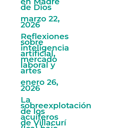
en Madre
de Dios
marzo 22,
2026
Reflexiones
sobre
inteligencia
artificial,
mercado
laboral y
artes
enero 26,
2026
La
sobreexplotación
de los
acuíferos
de Villacurí