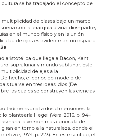
 cultura se ha trabajado el concepto de
 multiplicidad de clases bajo un marco
esuena con la jerarquía divina: dios–padre,
quías en el mundo físico y en la unión
plicidad de ejes es evidente en un espacio
 3a
.
aristotélica que llega a Bacon, Kant,
 puro, supralunar y mundo sublunar. Este
ultiplicidad de ejes a la
. De hecho, el conocido modelo de
 situarse en tres ideas: dios (De
 las cuales se construyen las ciencias
cio tridimensional a dos dimensiones: la
 lo plantearía Hegel (Vera, 2016, p. 94–
 plasmaría la versión más conocida de
 giran en torno a la naturaleza, donde el
bvre, 1974, p. 223). En este sentido, el