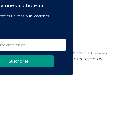
a nuestro boletín
estras últimas publicaciones.
spacio, sino que forman parte del mismo; estos
ional) y una ecuación arbitraria para efectos
Suscribirse