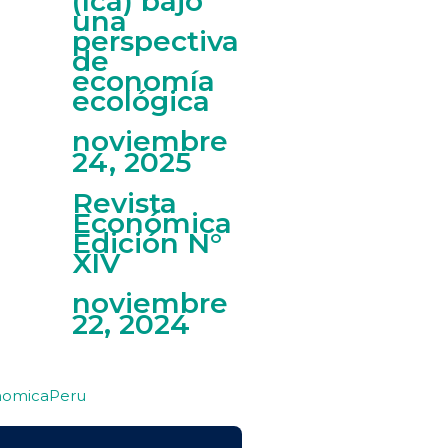
(Ica) bajo
una
perspectiva
de
economía
ecológica
noviembre
24, 2025
Revista
Económica
Edición N°
XIV
noviembre
22, 2024
nomicaPeru