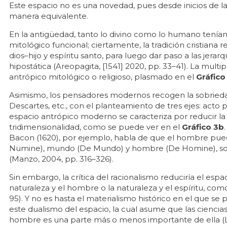
Este espacio no es una novedad, pues desde inicios de la
manera equivalente.
En la antigüedad, tanto lo divino como lo humano tenían
mitológico funcional; ciertamente, la tradición cristiana r
dios–hijo y espíritu santo, para luego dar paso a las jerar
hipostática (Areopagita, [1541] 2020, pp. 33–41). La multi
antrópico mitológico o religioso, plasmado en el
Gráfico
Asimismo, los pensadores modernos recogen la sobriedad 
Descartes, etc., con el planteamiento de tres ejes: acto
espacio antrópico moderno se caracteriza por reducir la m
tridimensionalidad, como se puede ver en el
Gráfico 3b
Bacon (1620), por ejemplo, habla de que el hombre pueda
Numine), mundo (De Mundo) y hombre (De Homine), sobre
(Manzo, 2004, pp. 316–326).
Sin embargo, la crítica del racionalismo reduciría el espa
naturaleza y el hombre o la naturaleza y el espíritu, como
95). Y no es hasta el materialismo histórico en el que se
este dualismo del espacio, la cual asume que las ciencias
hombre es una parte más o menos importante de ella (Lefe