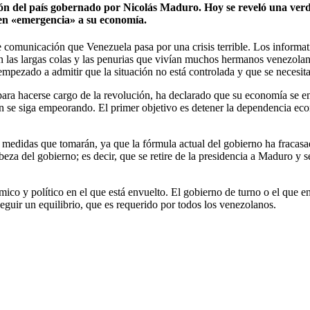
ción del país gobernado por Nicolás Maduro. Hoy se reveló una verda
 en «emergencia» a su economía.
 comunicación que Venezuela pasa por una crisis terrible. Los informat
las largas colas y las penurias que vivían muchos hermanos venezolanos
pezado a admitir que la situación no está controlada y que se necesit
para hacerse cargo de la revolución, ha declarado que su economía se
ón se siga empeorando. El primer objetivo es detener la dependencia eco
s medidas que tomarán, ya que la fórmula actual del gobierno ha fraca
eza del gobierno; es decir, que se retire de la presidencia a Maduro y
co y político en el que está envuelto. El gobierno de turno o el que en
nseguir un equilibrio, que es requerido por todos los venezolanos.