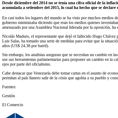
Desde diciembre del 2014 no se tenía una cifra oficial de la infla
acumulada a setiembre del 2015, lo cual ha hecho que se declare
En casi todos los lugares del mundo se ha visto por muchos medios de
gobierno minimizaba diciendo que eran los medios quienes inventaban 
amenazado por una Asamblea Nacional liderada por la oposición, ha em
Nicolás Maduro, el representante que dejó el fallecido Hugo Chávez 
Luis Salas, ha tomado una serie de medidas para evitar que la situaci
años (US$ 24.38 por barril).
Sin embargo, los analistas aseguran que se necesitan un cambio en la
use sus herramientas parlamentarias para proponer un cambio en la cab
ojos por parte del oficialismo.
Cabe destacar que Venezuela debe tomar cartas en el asunto de economi
permitan al país llanero salir de la crisis que agobia a su pueblo y co
Fuentes:
Gestión
El Comercio