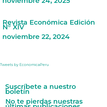
economía ecológica
noviembre 24, 2025
Revista Económica Edición
N° XIV
noviembre 22, 2024
Tweets by EconomicaPeru
Suscríbete a nuestro
boletín
No te pierdas nuestras
últimas publicaciones.