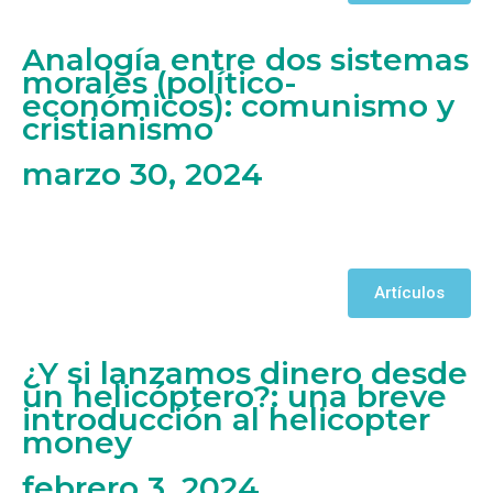
Analogía entre dos sistemas
morales (político-
económicos): comunismo y
cristianismo
marzo 30, 2024
Artículos
¿Y si lanzamos dinero desde
un helicóptero?: una breve
introducción al helicopter
money
febrero 3, 2024