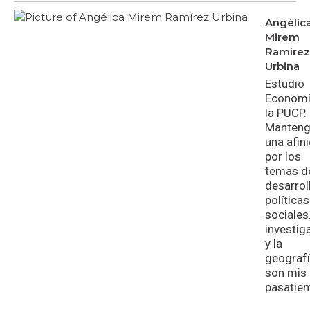
Angélic
Mirem
Ramírez
Urbina
Estudio
Economí
la PUCP.
Manten
una afin
por los
temas d
desarrol
políticas
sociales
investig
y la
geograf
son mis
pasatie