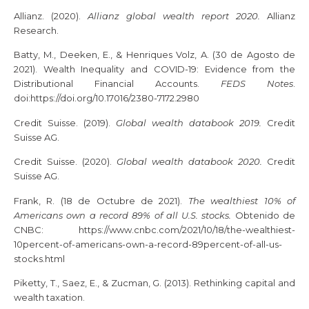
Allianz. (2020).
Allianz global wealth report 2020.
Allianz
Research.
Batty, M., Deeken, E., & Henriques Volz, A. (30 de Agosto de
2021). Wealth Inequality and COVID-19: Evidence from the
Distributional Financial Accounts.
FEDS Notes
.
doi:https://doi.org/10.17016/2380-7172.2980
Credit Suisse. (2019).
Global wealth databook 2019.
Credit
Suisse AG.
Credit Suisse. (2020).
Global wealth databook 2020.
Credit
Suisse AG.
Frank, R. (18 de Octubre de 2021).
The wealthiest 10% of
Americans own a record 89% of all U.S. stocks.
Obtenido de
CNBC: https://www.cnbc.com/2021/10/18/the-wealthiest-
10percent-of-americans-own-a-record-89percent-of-all-us-
stocks.html
Piketty, T., Saez, E., & Zucman, G. (2013). Rethinking capital and
wealth taxation.