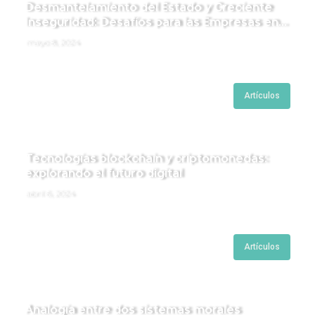
Desmantelamiento del Estado y Creciente
Inseguridad: Desafíos para las Empresas en
Perú.
mayo 8, 2024
Artículos
Tecnologías blockchain y criptomonedas:
explorando el futuro digital
abril 6, 2024
Artículos
Analogía entre dos sistemas morales