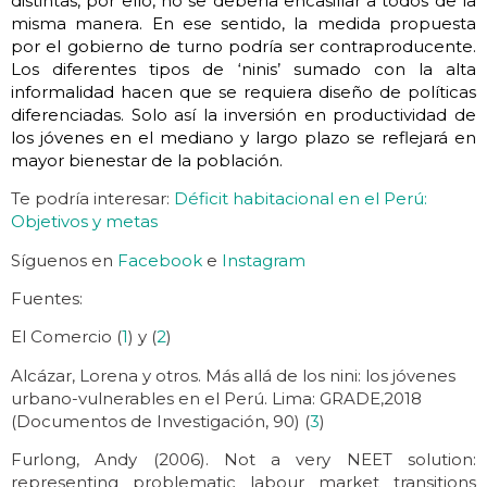
distintas, por ello, no se debería encasillar a todos de la
misma manera. En ese sentido, la medida propuesta
por el gobierno de turno podría ser contraproducente.
Los diferentes tipos de ‘ninis’ sumado con la alta
informalidad hacen que se requiera diseño de políticas
diferenciadas. Solo así la inversión en productividad de
los jóvenes en el mediano y largo plazo se reflejará en
mayor bienestar de la población.
Te podría interesar:
Déficit habitacional en el Perú:
Objetivos y metas
Síguenos en
Facebook
e
Instagram
Fuentes:
El Comercio (
1
) y (
2
)
Alcázar, Lorena y otros. Más allá de los nini: los jóvenes
urbano-vulnerables en el Perú. Lima: GRADE,2018
(Documentos de Investigación, 90) (
3
)
Furlong, Andy (2006). Not a very NEET solution:
representing problematic labour market transitions